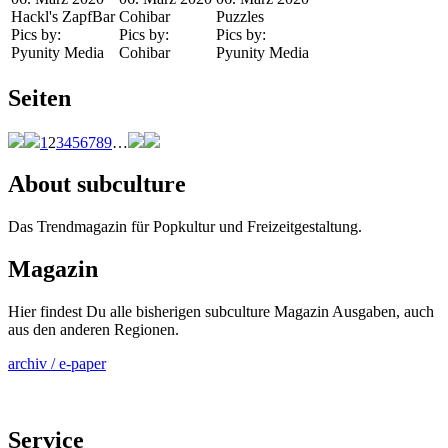
Hackl's ZapfBar
Cohibar
Puzzles
Pics by:
Pics by:
Pics by:
Pyunity Media
Cohibar
Pyunity Media
Seiten
1
2
3
4
5
6
7
8
9
…
About subculture
Das Trendmagazin für Popkultur und Freizeitgestaltung.
Magazin
Hier findest Du alle bisherigen subculture Magazin Ausgaben, auch
aus den anderen Regionen.
archiv / e-paper
Service