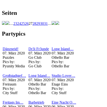
Seiten
…
23
24
25
26
27
28
29
30
31
…
Partypics
Dänzneid!
Dr3i Fr3unde
Long Island…
07. März 2020
07. März 2020
07. März 2020
Puzzles
Go Club
Othello Bar
Pics by:
Pics by:
Pics by:
Pyunity Media
Go Club
Othello Bar
Großstadtgef…
Long Island…
Studio Lover…
07. März 2020
07. März 2020
07. März 2020
Freiraum
Othello Bar
Etage Eins
Pics by:
Pics by:
Pics by:
City Stuff
Othello Bar
City Stuff
Freitags Im…
Barbetrieb
Eine Nacht O…
06. März 2020
06. März 2020
06. März 2020