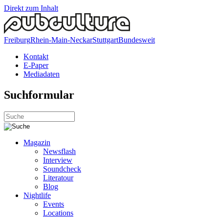
Direkt zum Inhalt
Freiburg
Rhein-Main-Neckar
Stuttgart
Bundesweit
Kontakt
E-Paper
Mediadaten
Suchformular
Magazin
Newsflash
Interview
Soundcheck
Literatour
Blog
Nightlife
Events
Locations