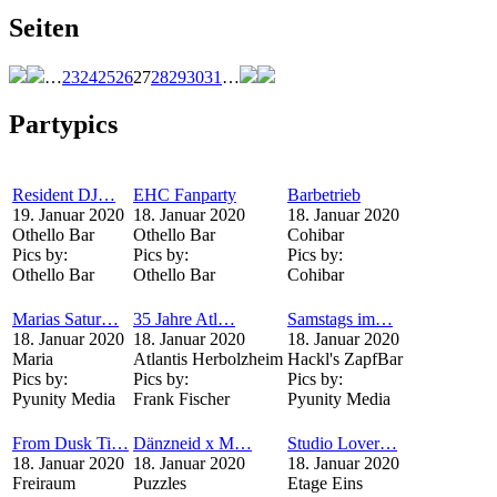
Seiten
…
23
24
25
26
27
28
29
30
31
…
Partypics
Resident DJ…
EHC Fanparty
Barbetrieb
19. Januar 2020
18. Januar 2020
18. Januar 2020
Othello Bar
Othello Bar
Cohibar
Pics by:
Pics by:
Pics by:
Othello Bar
Othello Bar
Cohibar
Marias Satur…
35 Jahre Atl…
Samstags im…
18. Januar 2020
18. Januar 2020
18. Januar 2020
Maria
Atlantis Herbolzheim
Hackl's ZapfBar
Pics by:
Pics by:
Pics by:
Pyunity Media
Frank Fischer
Pyunity Media
From Dusk Ti…
Dänzneid x M…
Studio Lover…
18. Januar 2020
18. Januar 2020
18. Januar 2020
Freiraum
Puzzles
Etage Eins