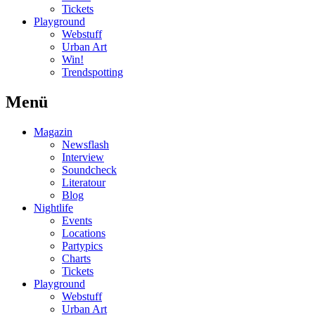
Tickets
Playground
Webstuff
Urban Art
Win!
Trendspotting
Menü
Magazin
Newsflash
Interview
Soundcheck
Literatour
Blog
Nightlife
Events
Locations
Partypics
Charts
Tickets
Playground
Webstuff
Urban Art