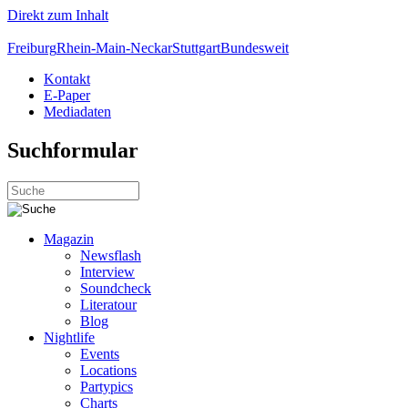
Direkt zum Inhalt
Freiburg
Rhein-Main-Neckar
Stuttgart
Bundesweit
Kontakt
E-Paper
Mediadaten
Suchformular
Magazin
Newsflash
Interview
Soundcheck
Literatour
Blog
Nightlife
Events
Locations
Partypics
Charts