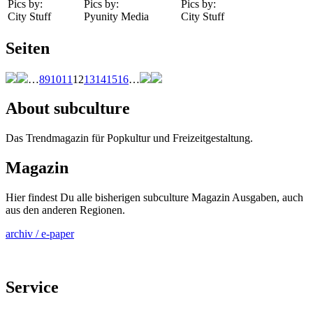
Pics by:
Pics by:
Pics by:
City Stuff
Pyunity Media
City Stuff
Seiten
…
8
9
10
11
12
13
14
15
16
…
About subculture
Das Trendmagazin für Popkultur und Freizeitgestaltung.
Magazin
Hier findest Du alle bisherigen subculture Magazin Ausgaben, auch
aus den anderen Regionen.
archiv / e-paper
Service