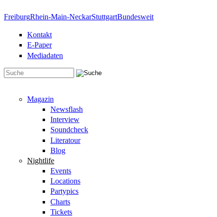
Direkt zum Inhalt
Freiburg
Rhein-Main-Neckar
Stuttgart
Bundesweit
Kontakt
E-Paper
Mediadaten
Suchformular
Magazin
Newsflash
Interview
Soundcheck
Literatour
Blog
Nightlife
Events
Locations
Partypics
Charts
Tickets