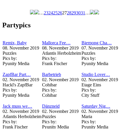
…
23
24
25
26
27
28
29
30
31
…
Seiten
Partypics
Remix, Baby
Mallorca Fee…
Bierpong Cha…
08. November 2019
08. November 2019
07. November 2019
Puzzles
Atlantis Herbolzheim
Puzzles
Pics by:
Pics by:
Pics by:
Pyunity Media
Frank Fischer
Pyunity Media
ZapfBar Part…
Barbetrieb
Studio Lover…
02. November 2019
02. November 2019
02. November 2019
Hackl's ZapfBar
Cohibar
Etage Eins
Pics by:
Pics by:
Pics by:
Pyunity Media
Cohibar
City Stuff
Jack muss we…
Dänzneid
Saturday Nig…
02. November 2019
02. November 2019
02. November 2019
Atlantis Herbolzheim
Puzzles
Maria
Pics by:
Pics by:
Pics by:
Frank Fischer
Pyunity Media
Pyunity Media