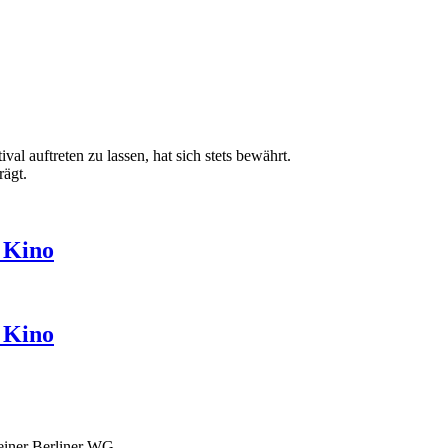
auftreten zu lassen, hat sich stets bewährt.
rägt.
 Kino
 Kino
n einer Berliner WG.