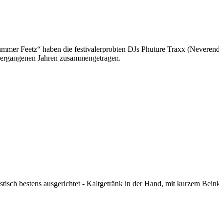
Summer Feetz“
haben die festivalerprobten DJs Phuture Traxx (Neverend
 vergangenen Jahren zusammengetragen.
kustisch bestens ausgerichtet - Kaltgetränk in der Hand, mit kurzem Bein