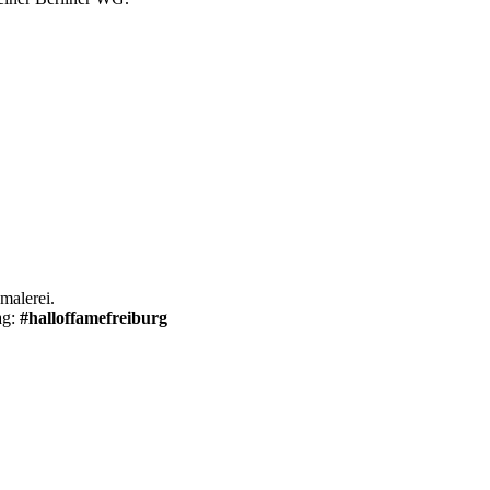
malerei.
ag:
#halloffamefreiburg