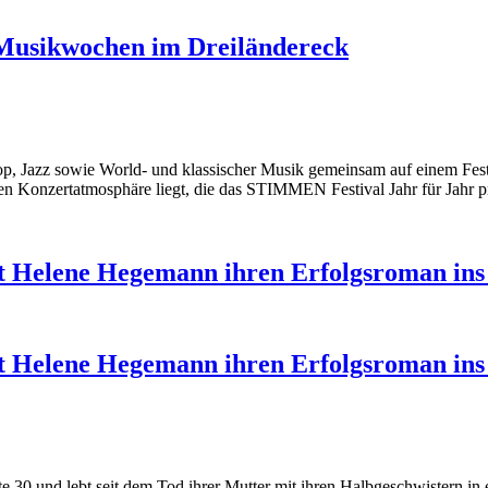
Musikwochen im Dreiländereck
zz sowie World- und klassischer Musik gemeinsam auf einem Festival 
len Konzertatmosphäre liegt, die das STIMMEN Festival Jahr für Jahr p
gt Helene Hegemann ihren Erfolgsroman ins
gt Helene Hegemann ihren Erfolgsroman ins
Mitte 30 und lebt seit dem Tod ihrer Mutter mit ihren Halbgeschwistern i