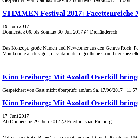
Gespeichert von
Matthias Boksch
am/um Mo, 19/06/2017 - 15:08
STIMMEN Festival 2017: Facettenreiche 
19. Juni 2017
Donnerstag 06. bis Sonntag 30. Juli 2017 @ Dreiländereck
Das Konzept, große Namen und Newcomer aus den Genres Rock, Pop, Ja
Man könnte auch sagen, dass darin der eigentliche Grund der speziel
Kino Freiburg: Mit Axolotl Overkill brin
Gespeichert von
Gast (nicht überprüft)
am/um Sa, 17/06/2017 - 11:57
Kino Freiburg: Mit Axolotl Overkill brin
17. Juni 2017
Ab Donnerstag 29. Juni 2017 @ Friedrichsbau Freiburg
Mifti (Jasna Fritzi Bauer) ist 16, sieht aus wie 12, verhält sich wie 