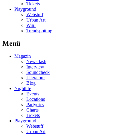
Tickets
Playground
Webstuff
Urban Art
Win!
Trendspotting
Menü
Magazin
Newsflash
Interview
Soundcheck
Literatour
Blog
Nightlife
Events
Locations
Partypics
Charts
Tickets
Playground
Webstuff
Urban Art