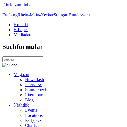
Direkt zum Inhalt
Freiburg
Rhein-Main-Neckar
Stuttgart
Bundesweit
Kontakt
E-Paper
Mediadaten
Suchformular
Magazin
Newsflash
Interview
Soundcheck
Literatour
Blog
Nightlife
Events
Locations
Partypics
Charts