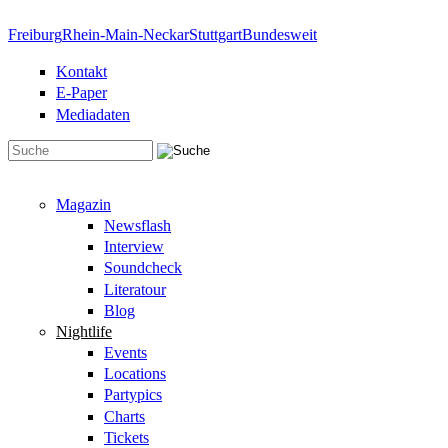
Direkt zum Inhalt
Freiburg
Rhein-Main-Neckar
Stuttgart
Bundesweit
Kontakt
E-Paper
Mediadaten
Suchformular
Magazin
Newsflash
Interview
Soundcheck
Literatour
Blog
Nightlife
Events
Locations
Partypics
Charts
Tickets