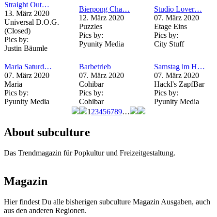
Straight Out…
Bierpong Cha…
Studio Lover…
13. März 2020
12. März 2020
07. März 2020
Universal D.O.G.
Puzzles
Etage Eins
(Closed)
Pics by:
Pics by:
Pics by:
Pyunity Media
City Stuff
Justin Bäumle
Maria Saturd…
Barbetrieb
Samstag im H…
07. März 2020
07. März 2020
07. März 2020
Maria
Cohibar
Hackl's ZapfBar
Pics by:
Pics by:
Pics by:
Pyunity Media
Cohibar
Pyunity Media
1
2
3
4
5
6
7
8
9
…
Seiten
About subculture
Das Trendmagazin für Popkultur und Freizeitgestaltung.
Magazin
Hier findest Du alle bisherigen subculture Magazin Ausgaben, auch
aus den anderen Regionen.