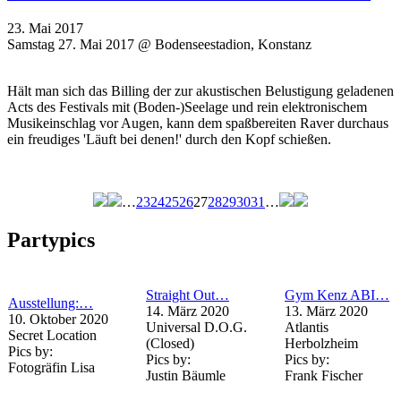
23. Mai 2017
Samstag 27. Mai 2017 @ Bodenseestadion, Konstanz
Hält man sich das Billing der zur akustischen Belustigung geladenen
Acts des Festivals mit (Boden-)Seelage und rein elektronischem
Musikeinschlag vor Augen, kann dem spaßbereiten Raver durchaus
ein freudiges 'Läuft bei denen!' durch den Kopf schießen.
…
23
24
25
26
27
28
29
30
31
…
Seiten
Partypics
Straight Out…
Gym Kenz ABI…
Ausstellung:…
14. März 2020
13. März 2020
10. Oktober 2020
Universal D.O.G.
Atlantis
Secret Location
(Closed)
Herbolzheim
Pics by:
Pics by:
Pics by:
Fotogräfin Lisa
Justin Bäumle
Frank Fischer