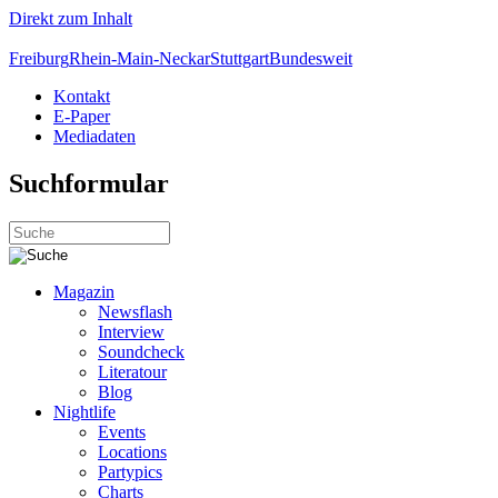
Direkt zum Inhalt
Freiburg
Rhein-Main-Neckar
Stuttgart
Bundesweit
Kontakt
E-Paper
Mediadaten
Suchformular
Magazin
Newsflash
Interview
Soundcheck
Literatour
Blog
Nightlife
Events
Locations
Partypics
Charts