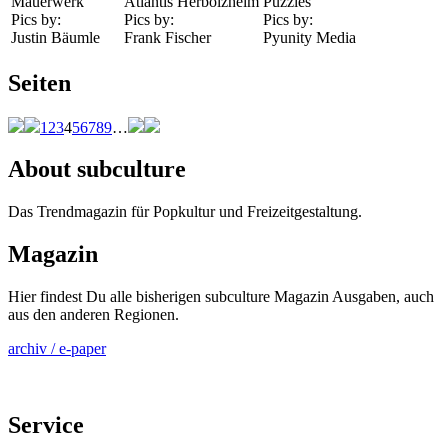
Mauerwerk
Atlantis Herbolzheim
Puzzles
Pics by:
Pics by:
Pics by:
Justin Bäumle
Frank Fischer
Pyunity Media
Seiten
1
2
3
4
5
6
7
8
9
…
About subculture
Das Trendmagazin für Popkultur und Freizeitgestaltung.
Magazin
Hier findest Du alle bisherigen subculture Magazin Ausgaben, auch
aus den anderen Regionen.
archiv / e-paper
Service