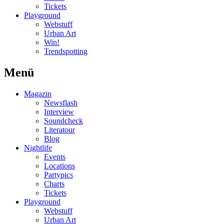
Tickets
Playground
Webstuff
Urban Art
Win!
Trendspotting
Menü
Magazin
Newsflash
Interview
Soundcheck
Literatour
Blog
Nightlife
Events
Locations
Partypics
Charts
Tickets
Playground
Webstuff
Urban Art