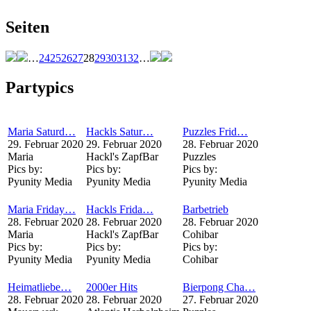
Seiten
…
24
25
26
27
28
29
30
31
32
…
Partypics
Maria Saturd…
Hackls Satur…
Puzzles Frid…
29. Februar 2020
29. Februar 2020
28. Februar 2020
Maria
Hackl's ZapfBar
Puzzles
Pics by:
Pics by:
Pics by:
Pyunity Media
Pyunity Media
Pyunity Media
Maria Friday…
Hackls Frida…
Barbetrieb
28. Februar 2020
28. Februar 2020
28. Februar 2020
Maria
Hackl's ZapfBar
Cohibar
Pics by:
Pics by:
Pics by:
Pyunity Media
Pyunity Media
Cohibar
Heimatliebe…
2000er Hits
Bierpong Cha…
28. Februar 2020
28. Februar 2020
27. Februar 2020