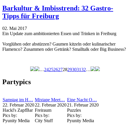
Barkultur & Imbisstrend: 32 Gastro-
Tipps für Freiburg
02. Mai 2017
Ein Update zum ambitionierten Essen und Trinken in Freiburg
Vorglühen oder abstürzen? Gaumen kitzeln oder kulinarischer
Flamenco? Zusammen oder Getränk? Smalltalk oder Big Business?
…
24
25
26
27
28
29
30
31
32
…
Seiten
Partypics
Samstag im H…
Mixtape Meet…
Eine Nacht O…
22. Februar 2020
22. Februar 2020
21. Februar 2020
Hackl's ZapfBar
Freiraum
Puzzles
Pics by:
Pics by:
Pics by:
Pyunity Media
City Stuff
Pyunity Media