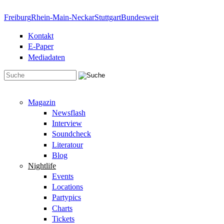
Direkt zum Inhalt
Freiburg
Rhein-Main-Neckar
Stuttgart
Bundesweit
Kontakt
E-Paper
Mediadaten
Suchformular
Magazin
Newsflash
Interview
Soundcheck
Literatour
Blog
Nightlife
Events
Locations
Partypics
Charts
Tickets