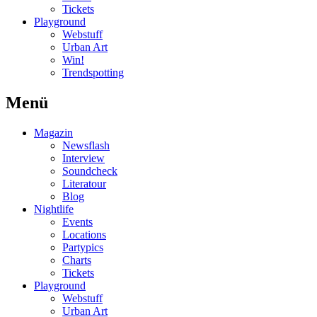
Tickets
Playground
Webstuff
Urban Art
Win!
Trendspotting
Menü
Magazin
Newsflash
Interview
Soundcheck
Literatour
Blog
Nightlife
Events
Locations
Partypics
Charts
Tickets
Playground
Webstuff
Urban Art