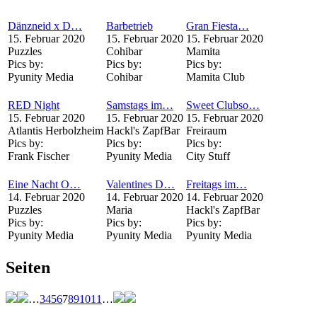
Dänzneid x D…
Barbetrieb
Gran Fiesta…
15. Februar 2020
15. Februar 2020
15. Februar 2020
Puzzles
Cohibar
Mamita
Pics by:
Pics by:
Pics by:
Pyunity Media
Cohibar
Mamita Club
RED Night
Samstags im…
Sweet Clubso…
15. Februar 2020
15. Februar 2020
15. Februar 2020
Atlantis Herbolzheim
Hackl's ZapfBar
Freiraum
Pics by:
Pics by:
Pics by:
Frank Fischer
Pyunity Media
City Stuff
Eine Nacht O…
Valentines D…
Freitags im…
14. Februar 2020
14. Februar 2020
14. Februar 2020
Puzzles
Maria
Hackl's ZapfBar
Pics by:
Pics by:
Pics by:
Pyunity Media
Pyunity Media
Pyunity Media
Seiten
…
3
4
5
6
7
8
9
10
11
…