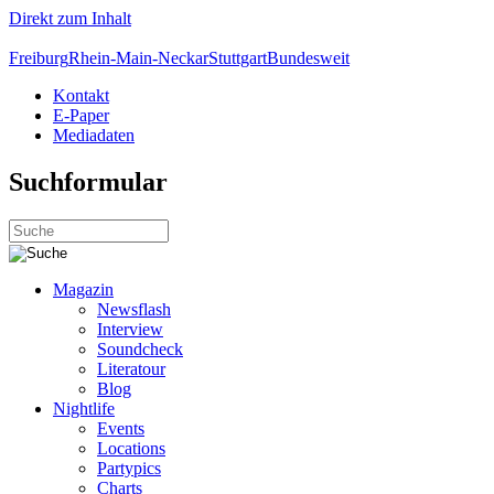
Direkt zum Inhalt
Freiburg
Rhein-Main-Neckar
Stuttgart
Bundesweit
Kontakt
E-Paper
Mediadaten
Suchformular
Magazin
Newsflash
Interview
Soundcheck
Literatour
Blog
Nightlife
Events
Locations
Partypics
Charts