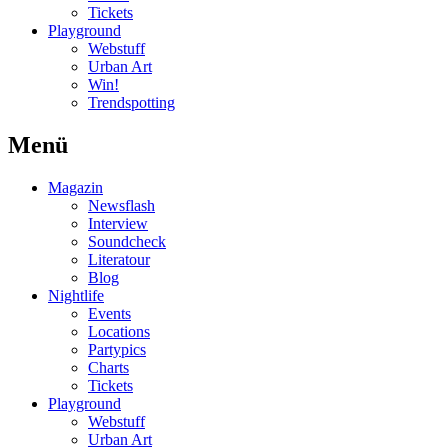
Tickets
Playground
Webstuff
Urban Art
Win!
Trendspotting
Menü
Magazin
Newsflash
Interview
Soundcheck
Literatour
Blog
Nightlife
Events
Locations
Partypics
Charts
Tickets
Playground
Webstuff
Urban Art