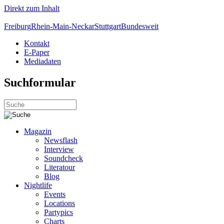
Direkt zum Inhalt
Freiburg
Rhein-Main-Neckar
Stuttgart
Bundesweit
Kontakt
E-Paper
Mediadaten
Suchformular
Magazin
Newsflash
Interview
Soundcheck
Literatour
Blog
Nightlife
Events
Locations
Partypics
Charts