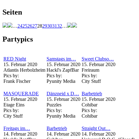
Seiten
…
24
25
26
27
28
29
30
31
32
…
Partypics
RED Night
Samstags im…
Sweet Clubso…
15. Februar 2020
15. Februar 2020
15. Februar 2020
Atlantis Herbolzheim
Hackl's ZapfBar
Freiraum
Pics by:
Pics by:
Pics by:
Frank Fischer
Pyunity Media
City Stuff
MASQUERADE
Dänzneid x D…
Barbetrieb
15. Februar 2020
15. Februar 2020
15. Februar 2020
Etage Eins
Puzzles
Cohibar
Pics by:
Pics by:
Pics by:
City Stuff
Pyunity Media
Cohibar
Freitags im…
Barbetrieb
Straight Out…
14. Februar 2020
14. Februar 2020
14. Februar 2020