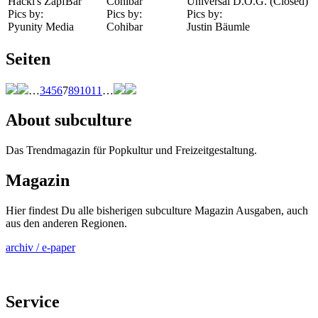
Hackl's ZapfBar
Cohibar
Universal D.O.G. (Closed)
Pics by:
Pics by:
Pics by:
Pyunity Media
Cohibar
Justin Bäumle
Seiten
…
3
4
5
6
7
8
9
10
11
…
About subculture
Das Trendmagazin für Popkultur und Freizeitgestaltung.
Magazin
Hier findest Du alle bisherigen subculture Magazin Ausgaben, auch
aus den anderen Regionen.
archiv / e-paper
Service