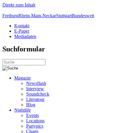
Direkt zum Inhalt
Freiburg
Rhein-Main-Neckar
Stuttgart
Bundesweit
Kontakt
E-Paper
Mediadaten
Suchformular
Magazin
Newsflash
Interview
Soundcheck
Literatour
Blog
Nightlife
Events
Locations
Partypics
Charts