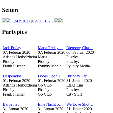
Seiten
…
24
25
26
27
28
29
30
31
32
…
Partypics
Jack Friday
Maria Friday…
Bierpong Cha…
07. Februar 2020
07. Februar 2020
06. Februar 2020
Atlantis Herbolzheim
Maria
Puzzles
Pics by:
Pics by:
Pics by:
Frank Fischer
Pyunity Media
Pyunity Media
Desperados…
Doors Open T…
Birthday Par…
01. Februar 2020
01. Februar 2020
31. Januar 2020
Atlantis Herbolzheim
Go Club
Etage Eins
Pics by:
Pics by:
Pics by:
Frank Fischer
Go Club
City Stuff
Barbetrieb
Eine Nacht o…
We Love Shot…
31. Januar 2020
31. Januar 2020
31. Januar 2020