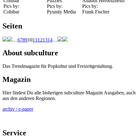
Cohibar
Puzzles
Atlantis Herbolzheim
Pics by:
Pics by:
Pics by:
Cohibar
Pyunity Media
Frank Fischer
Seiten
…
6
7
8
9
10
11
12
13
14
…
About subculture
Das Trendmagazin für Popkultur und Freizeitgestaltung.
Magazin
Hier findest Du alle bisherigen subculture Magazin Ausgaben, auch
aus den anderen Regionen.
archiv / e-paper
Service