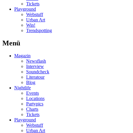
Tickets
Playground
Webstuff
Urban Art
Win!
Trendspotting
Menü
Magazin
Newsflash
Interview
Soundcheck
Literatour
Blog
Nightlife
Events
Locations
Partypics
Charts
Tickets
Playground
Webstuff
Urban Art