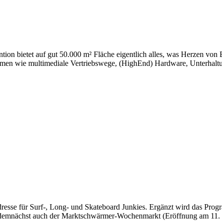
ntion bietet auf gut 50.000 m² Fläche eigentlich alles, was Herzen vo
Themen wie multimediale Vertriebswege, (HighEnd) Hardware, Unterhal
 Adresse für Surf-, Long- und Skateboard Junkies. Ergänzt wird das Pro
b demnächst auch der Marktschwärmer-Wochenmarkt (Eröffnung am 11.