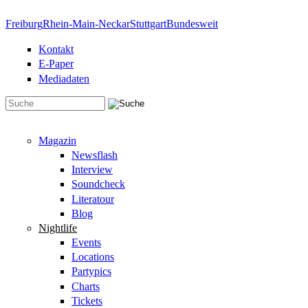
Direkt zum Inhalt
Freiburg
Rhein-Main-Neckar
Stuttgart
Bundesweit
Kontakt
E-Paper
Mediadaten
Suchformular
Magazin
Newsflash
Interview
Soundcheck
Literatour
Blog
Nightlife
Events
Locations
Partypics
Charts
Tickets