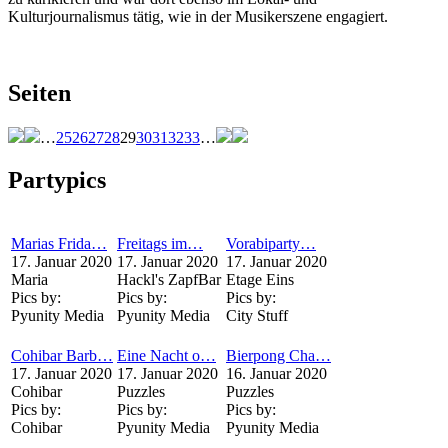
Kulturjournalismus tätig, wie in der Musikerszene engagiert.
Seiten
…
25
26
27
28
29
30
31
32
33
…
Partypics
Marias Frida…
Freitags im…
Vorabiparty…
17. Januar 2020
17. Januar 2020
17. Januar 2020
Maria
Hackl's ZapfBar
Etage Eins
Pics by:
Pics by:
Pics by:
Pyunity Media
Pyunity Media
City Stuff
Cohibar Barb…
Eine Nacht o…
Bierpong Cha…
17. Januar 2020
17. Januar 2020
16. Januar 2020
Cohibar
Puzzles
Puzzles
Pics by:
Pics by:
Pics by:
Cohibar
Pyunity Media
Pyunity Media