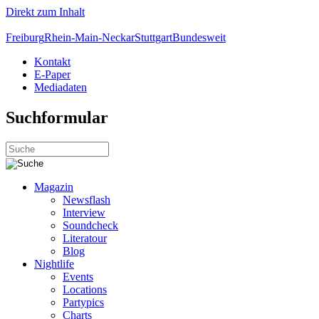
Direkt zum Inhalt
Freiburg
Rhein-Main-Neckar
Stuttgart
Bundesweit
Kontakt
E-Paper
Mediadaten
Suchformular
Magazin
Newsflash
Interview
Soundcheck
Literatour
Blog
Nightlife
Events
Locations
Partypics
Charts