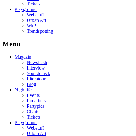
Tickets
Playground
Webstuff
Urban Art
Win!
Trendspotting
Menü
Magazin
Newsflash
Interview
Soundcheck
Literatour
Blog
Nightlife
Events
Locations
Partypics
Charts
Tickets
Playground
Webstuff
Urban Art