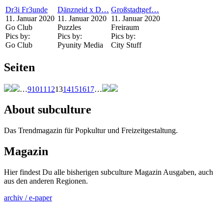
Dr3i Fr3unde
Dänzneid x D…
Großstadtgef…
11. Januar 2020
11. Januar 2020
11. Januar 2020
Go Club
Puzzles
Freiraum
Pics by:
Pics by:
Pics by:
Go Club
Pyunity Media
City Stuff
Seiten
…
9
10
11
12
13
14
15
16
17
…
About subculture
Das Trendmagazin für Popkultur und Freizeitgestaltung.
Magazin
Hier findest Du alle bisherigen subculture Magazin Ausgaben, auch
aus den anderen Regionen.
archiv / e-paper