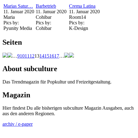
Marias Satur…
Barbetrieb
Crema Latina
11. Januar 2020
11. Januar 2020
11. Januar 2020
Maria
Cohibar
Room14
Pics by:
Pics by:
Pics by:
Pyunity Media
Cohibar
K-Design
Seiten
…
9
10
11
12
13
14
15
16
17
…
About subculture
Das Trendmagazin für Popkultur und Freizeitgestaltung.
Magazin
Hier findest Du alle bisherigen subculture Magazin Ausgaben, auch
aus den anderen Regionen.
archiv / e-paper