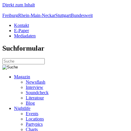
Direkt zum Inhalt
Freiburg
Rhein-Main-Neckar
Stuttgart
Bundesweit
Kontakt
E-Paper
Mediadaten
Suchformular
Magazin
Newsflash
Interview
Soundcheck
Literatour
Blog
Nightlife
Events
Locations
Partypics
Charts