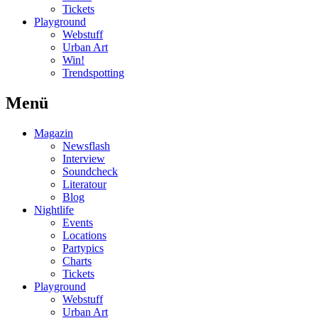
Tickets
Playground
Webstuff
Urban Art
Win!
Trendspotting
Menü
Magazin
Newsflash
Interview
Soundcheck
Literatour
Blog
Nightlife
Events
Locations
Partypics
Charts
Tickets
Playground
Webstuff
Urban Art