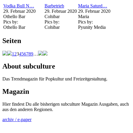
Vodka Bull N…
Barbetrieb
Maria Saturd…
29. Februar 2020
29. Februar 2020
29. Februar 2020
Othello Bar
Cohibar
Maria
Pics by:
Pics by:
Pics by:
Othello Bar
Cohibar
Pyunity Media
Seiten
1
2
3
4
5
6
7
8
9
…
About subculture
Das Trendmagazin für Popkultur und Freizeitgestaltung.
Magazin
Hier findest Du alle bisherigen subculture Magazin Ausgaben, auch
aus den anderen Regionen.
archiv / e-paper