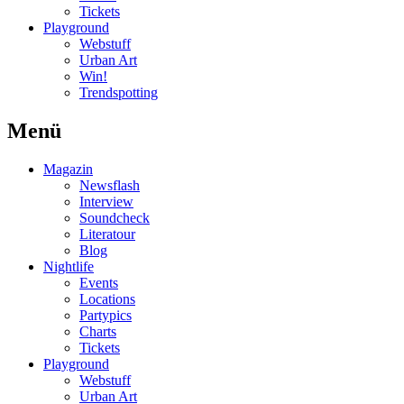
Tickets
Playground
Webstuff
Urban Art
Win!
Trendspotting
Menü
Magazin
Newsflash
Interview
Soundcheck
Literatour
Blog
Nightlife
Events
Locations
Partypics
Charts
Tickets
Playground
Webstuff
Urban Art