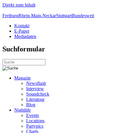
Direkt zum Inhalt
Freiburg
Rhein-Main-Neckar
Stuttgart
Bundesweit
Kontakt
E-Paper
Mediadaten
Suchformular
Magazin
Newsflash
Interview
Soundcheck
Literatour
Blog
Nightlife
Events
Locations
Partypics
Charts