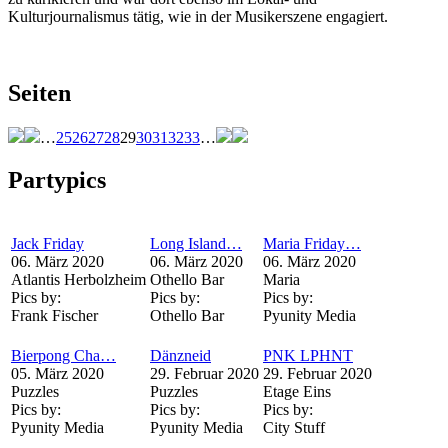
Kulturjournalismus tätig, wie in der Musikerszene engagiert.
Seiten
…
25
26
27
28
29
30
31
32
33
…
Partypics
Jack Friday
Long Island…
Maria Friday…
06. März 2020
06. März 2020
06. März 2020
Atlantis Herbolzheim
Othello Bar
Maria
Pics by:
Pics by:
Pics by:
Frank Fischer
Othello Bar
Pyunity Media
Bierpong Cha…
Dänzneid
PNK LPHNT
05. März 2020
29. Februar 2020
29. Februar 2020
Puzzles
Puzzles
Etage Eins
Pics by:
Pics by:
Pics by:
Pyunity Media
Pyunity Media
City Stuff