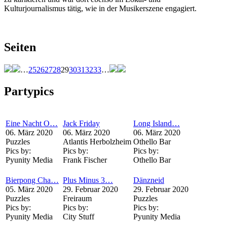
Kulturjournalismus tätig, wie in der Musikerszene engagiert.
Seiten
…
25
26
27
28
29
30
31
32
33
…
Partypics
Eine Nacht O…
Jack Friday
Long Island…
06. März 2020
06. März 2020
06. März 2020
Puzzles
Atlantis Herbolzheim
Othello Bar
Pics by:
Pics by:
Pics by:
Pyunity Media
Frank Fischer
Othello Bar
Bierpong Cha…
Plus Minus 3…
Dänzneid
05. März 2020
29. Februar 2020
29. Februar 2020
Puzzles
Freiraum
Puzzles
Pics by:
Pics by:
Pics by:
Pyunity Media
City Stuff
Pyunity Media