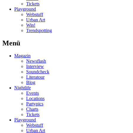
Tickets
Playground
Webstuff
Urban Art
Win!
Trendspotting
Menü
Magazin
Newsflash
Interview
Soundcheck
Literatour
Blog
Nightlife
Events
Locations
Partypics
Charts
Tickets
Playground
Webstuff
Urban Art