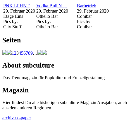
PNK LPHNT
Vodka Bull N…
Barbetrieb
29. Februar 2020
29. Februar 2020
29. Februar 2020
Etage Eins
Othello Bar
Cohibar
Pics by:
Pics by:
Pics by:
City Stuff
Othello Bar
Cohibar
Seiten
1
2
3
4
5
6
7
8
9
…
About subculture
Das Trendmagazin für Popkultur und Freizeitgestaltung.
Magazin
Hier findest Du alle bisherigen subculture Magazin Ausgaben, auch
aus den anderen Regionen.
archiv / e-paper