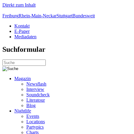
Direkt zum Inhalt
Freiburg
Rhein-Main-Neckar
Stuttgart
Bundesweit
Kontakt
E-Paper
Mediadaten
Suchformular
Magazin
Newsflash
Interview
Soundcheck
Literatour
Blog
Nightlife
Events
Locations
Partypics
Charts