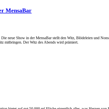
ger MensaBar
: Die neue Show in der MensaBar stellt den Witz, Blödeleien und Non
tz mitbringen. Der Witz des Abends wird prämiert.
ntion bietet auf gut 50.000 m² Fläche eigentlich alles, was Herzen vo