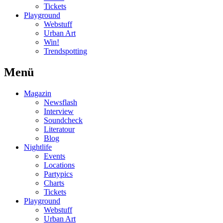
Tickets
Playground
Webstuff
Urban Art
Win!
Trendspotting
Menü
Magazin
Newsflash
Interview
Soundcheck
Literatour
Blog
Nightlife
Events
Locations
Partypics
Charts
Tickets
Playground
Webstuff
Urban Art