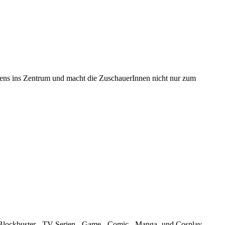
sens ins Zentrum und macht die ZuschauerInnen nicht nur zum
n Blockbuster-, TV-Serien-, Game-, Comic-, Manga- und Cosplay-