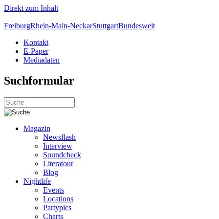
Direkt zum Inhalt
Freiburg
Rhein-Main-Neckar
Stuttgart
Bundesweit
Kontakt
E-Paper
Mediadaten
Suchformular
Magazin
Newsflash
Interview
Soundcheck
Literatour
Blog
Nightlife
Events
Locations
Partypics
Charts