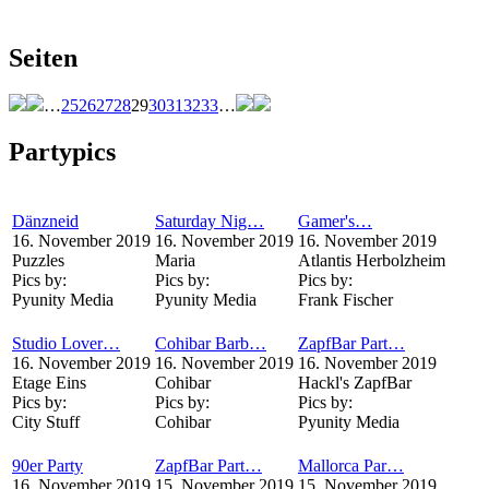
Seiten
…
25
26
27
28
29
30
31
32
33
…
Partypics
Dänzneid
Saturday Nig…
Gamer's…
16. November 2019
16. November 2019
16. November 2019
Puzzles
Maria
Atlantis Herbolzheim
Pics by:
Pics by:
Pics by:
Pyunity Media
Pyunity Media
Frank Fischer
Studio Lover…
Cohibar Barb…
ZapfBar Part…
16. November 2019
16. November 2019
16. November 2019
Etage Eins
Cohibar
Hackl's ZapfBar
Pics by:
Pics by:
Pics by:
City Stuff
Cohibar
Pyunity Media
90er Party
ZapfBar Part…
Mallorca Par…
16. November 2019
15. November 2019
15. November 2019