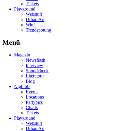
Tickets
Playground
Webstuff
Urban Art
Win!
Trendspotting
Menü
Magazin
Newsflash
Interview
Soundcheck
Literatour
Blog
Nightlife
Events
Locations
Partypics
Charts
Tickets
Playground
Webstuff
Urban Art