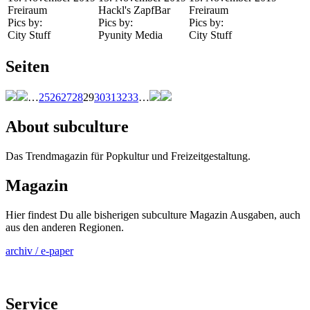
Freiraum
Hackl's ZapfBar
Freiraum
Pics by:
Pics by:
Pics by:
City Stuff
Pyunity Media
City Stuff
Seiten
…
25
26
27
28
29
30
31
32
33
…
About subculture
Das Trendmagazin für Popkultur und Freizeitgestaltung.
Magazin
Hier findest Du alle bisherigen subculture Magazin Ausgaben, auch
aus den anderen Regionen.
archiv / e-paper
Service