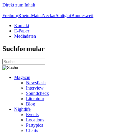
Direkt zum Inhalt
Freiburg
Rhein-Main-Neckar
Stuttgart
Bundesweit
Kontakt
E-Paper
Mediadaten
Suchformular
Magazin
Newsflash
Interview
Soundcheck
Literatour
Blog
Nightlife
Events
Locations
Partypics
Charts