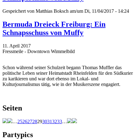
Gespeichert von
Matthias Boksch
am/um Di, 11/04/2017 - 14:24
Bermuda Dreieck Freiburg: Ein
Schnapsschuss von Muffy
11. April 2017
Fressmeile - Downtown Wimmelbild
Schon während seiner Schulzeit begann Thomas Muffler das
politische Leben seiner Heimatstadt Rheinfelden für den Südkurier
zu karikieren und war dort ebenso im Lokal- und
Kulturjournalismus tätig, wie in der Musikerszene engagiert.
Seiten
…
25
26
27
28
29
30
31
32
33
…
Partypics