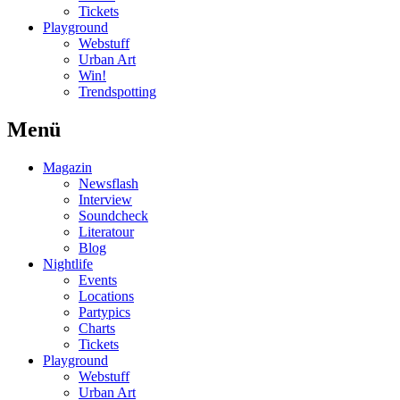
Tickets
Playground
Webstuff
Urban Art
Win!
Trendspotting
Menü
Magazin
Newsflash
Interview
Soundcheck
Literatour
Blog
Nightlife
Events
Locations
Partypics
Charts
Tickets
Playground
Webstuff
Urban Art