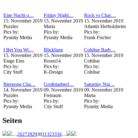
Eine Nacht o…
Friday Night…
Rock vs Char…
15. November 2019
15. November 2019
15. November 2019
Puzzles
Maria
Atlantis Herbolzheim
Pics by:
Pics by:
Pics by:
Pyunity Media
Pyunity Media
Frank Fischer
I Bet You Wi…
Blickfang
Cohibar Barb…
15. November 2019
15. November 2019
15. November 2019
Etage Eins
Room14
Cohibar
Pics by:
Pics by:
Pics by:
City Stuff
K-Design
Cohibar
Bierpong Cha…
Großstadtgef…
Saturday Nig…
14. November 2019
09. November 2019
09. November 2019
Puzzles
Freiraum
Maria
Pics by:
Pics by:
Pics by:
Pyunity Media
City Stuff
Pyunity Media
Seiten
…
26
27
28
29
30
31
32
33
34
…