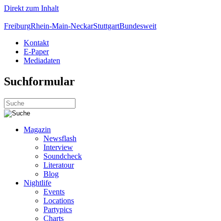
Direkt zum Inhalt
Freiburg
Rhein-Main-Neckar
Stuttgart
Bundesweit
Kontakt
E-Paper
Mediadaten
Suchformular
Magazin
Newsflash
Interview
Soundcheck
Literatour
Blog
Nightlife
Events
Locations
Partypics
Charts