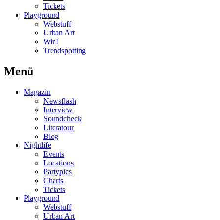
Tickets
Playground
Webstuff
Urban Art
Win!
Trendspotting
Menü
Magazin
Newsflash
Interview
Soundcheck
Literatour
Blog
Nightlife
Events
Locations
Partypics
Charts
Tickets
Playground
Webstuff
Urban Art