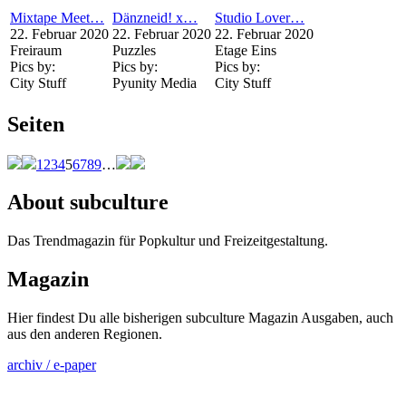
Mixtape Meet…
Dänzneid! x…
Studio Lover…
22. Februar 2020
22. Februar 2020
22. Februar 2020
Freiraum
Puzzles
Etage Eins
Pics by:
Pics by:
Pics by:
City Stuff
Pyunity Media
City Stuff
Seiten
1
2
3
4
5
6
7
8
9
…
About subculture
Das Trendmagazin für Popkultur und Freizeitgestaltung.
Magazin
Hier findest Du alle bisherigen subculture Magazin Ausgaben, auch
aus den anderen Regionen.
archiv / e-paper