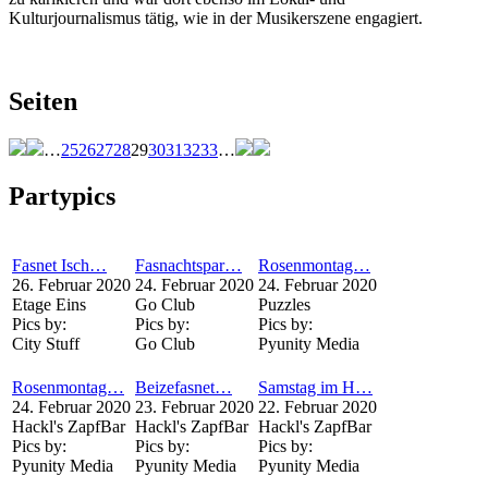
Kulturjournalismus tätig, wie in der Musikerszene engagiert.
Seiten
…
25
26
27
28
29
30
31
32
33
…
Partypics
Fasnet Isch…
Fasnachtspar…
Rosenmontag…
26. Februar 2020
24. Februar 2020
24. Februar 2020
Etage Eins
Go Club
Puzzles
Pics by:
Pics by:
Pics by:
City Stuff
Go Club
Pyunity Media
Rosenmontag…
Beizefasnet…
Samstag im H…
24. Februar 2020
23. Februar 2020
22. Februar 2020
Hackl's ZapfBar
Hackl's ZapfBar
Hackl's ZapfBar
Pics by:
Pics by:
Pics by:
Pyunity Media
Pyunity Media
Pyunity Media