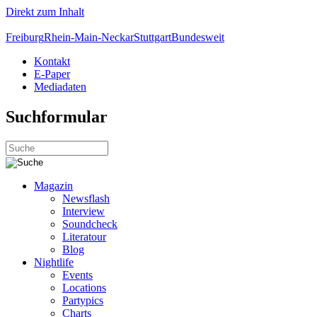
Direkt zum Inhalt
Freiburg
Rhein-Main-Neckar
Stuttgart
Bundesweit
Kontakt
E-Paper
Mediadaten
Suchformular
Magazin
Newsflash
Interview
Soundcheck
Literatour
Blog
Nightlife
Events
Locations
Partypics
Charts