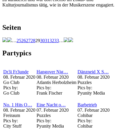
Kulturjournalismus tätig, wie in der Musikerszene engagiert.
Seiten
…
25
26
27
28
29
30
31
32
33
…
Partypics
Dr3i Fr3unde
Hangover Nig…
Dänzneid X S…
08. Februar 2020
08. Februar 2020
08. Februar 2020
Go Club
Atlantis Herbolzheim
Puzzles
Pics by:
Pics by:
Pics by:
Go Club
Frank Fischer
Pyunity Media
No. 1 Hits O…
Eine Nacht o…
Barbetrieb
08. Februar 2020
07. Februar 2020
07. Februar 2020
Freiraum
Puzzles
Cohibar
Pics by:
Pics by:
Pics by:
City Stuff
Pyunity Media
Cohibar