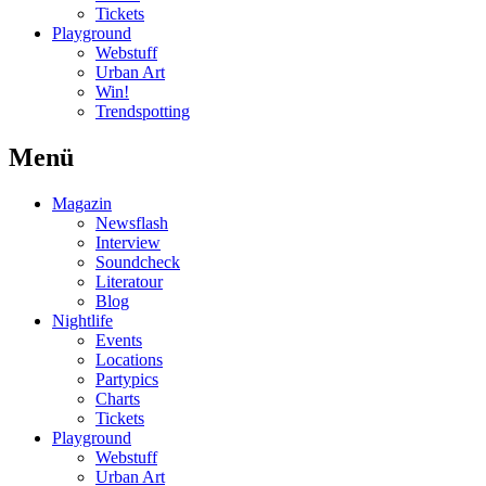
Tickets
Playground
Webstuff
Urban Art
Win!
Trendspotting
Menü
Magazin
Newsflash
Interview
Soundcheck
Literatour
Blog
Nightlife
Events
Locations
Partypics
Charts
Tickets
Playground
Webstuff
Urban Art