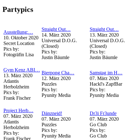
Partypics
Straight Out…
Straight Out…
Ausstellung:…
14. März 2020
13. März 2020
10. Oktober 2020
Universal D.O.G.
Universal D.O.G.
Secret Location
(Closed)
(Closed)
Pics by:
Pics by:
Pics by:
Fotogräfin Lisa
Justin Bäumle
Justin Bäumle
Gym Kenz ABI…
Bierpong Cha…
Samstag im H…
13. März 2020
12. März 2020
07. März 2020
Atlantis
Puzzles
Hackl's ZapfBar
Herbolzheim
Pics by:
Pics by:
Pics by:
Pyunity Media
Pyunity Media
Frank Fischer
Project Herb…
Dänzneid!
Dr3i Fr3unde
07. März 2020
07. März 2020
07. März 2020
Atlantis
Puzzles
Go Club
Herbolzheim
Pics by:
Pics by:
Pics by:
Pyunity Media
Go Club
Frank Fischer