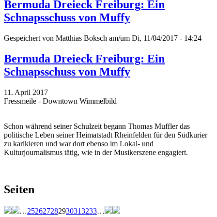
Bermuda Dreieck Freiburg: Ein
Schnapsschuss von Muffy
Gespeichert von
Matthias Boksch
am/um Di, 11/04/2017 - 14:24
Bermuda Dreieck Freiburg: Ein
Schnapsschuss von Muffy
11. April 2017
Fressmeile - Downtown Wimmelbild
Schon während seiner Schulzeit begann Thomas Muffler das
politische Leben seiner Heimatstadt Rheinfelden für den Südkurier
zu karikieren und war dort ebenso im Lokal- und
Kulturjournalismus tätig, wie in der Musikerszene engagiert.
Seiten
…
25
26
27
28
29
30
31
32
33
…