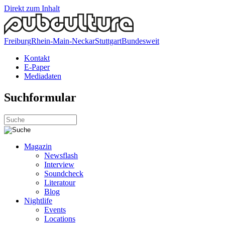
Direkt zum Inhalt
Freiburg
Rhein-Main-Neckar
Stuttgart
Bundesweit
Kontakt
E-Paper
Mediadaten
Suchformular
Magazin
Newsflash
Interview
Soundcheck
Literatour
Blog
Nightlife
Events
Locations