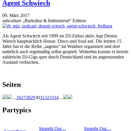
Agent Schwiech
09. März 2017
subculture „Barkultur & Imbisstrend“ Edition
Als Agent Schwiech seit 1999 im DJ-Zirkus aktiv, legt Dennis
Wiesch hauptsächlich House, Disco und Soul auf. Die letzten 15
Jahre hat er die Reihe „tageins“ im Waldsee organisiert und dort
natürlich auch regelmäßig selbst gespielt. Weiterhin konnte er bereits
zahlreiche DJ-Gigs quer durch Deutschland und im angrenzenden
Ausland verbuchen.
Seiten
…
26
27
28
29
30
31
32
33
34
…
Partypics
Straight Out…
Straight Out…