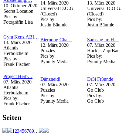
Ausstellung:…
14. März 2020
13. März 2020
10. Oktober 2020
Universal D.O.G.
Universal D.O.G.
Secret Location
(Closed)
(Closed)
Pics by:
Pics by:
Pics by:
Fotogräfin Lisa
Justin Bäumle
Justin Bäumle
Gym Kenz ABI…
Bierpong Cha…
Samstag im H…
13. März 2020
12. März 2020
07. März 2020
Atlantis
Puzzles
Hackl's ZapfBar
Herbolzheim
Pics by:
Pics by:
Pics by:
Pyunity Media
Pyunity Media
Frank Fischer
Project Herb…
Dänzneid!
Dr3i Fr3unde
07. März 2020
07. März 2020
07. März 2020
Atlantis
Puzzles
Go Club
Herbolzheim
Pics by:
Pics by:
Pics by:
Pyunity Media
Go Club
Frank Fischer
Seiten
1
2
3
4
5
6
7
8
9
…