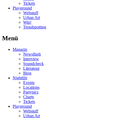
Tickets
Playground
Webstuff
Urban Art
Win!
Trendspotting
Menü
Magazin
Newsflash
Interview
Soundcheck
Literatour
Blog
Nightlife
Events
Locations
Partypics
Charts
Tickets
Playground
Webstuff
Urban Art