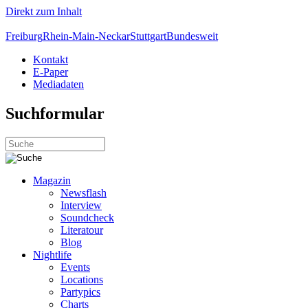
Direkt zum Inhalt
Freiburg
Rhein-Main-Neckar
Stuttgart
Bundesweit
Kontakt
E-Paper
Mediadaten
Suchformular
Magazin
Newsflash
Interview
Soundcheck
Literatour
Blog
Nightlife
Events
Locations
Partypics
Charts