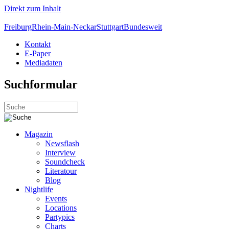
Direkt zum Inhalt
Freiburg
Rhein-Main-Neckar
Stuttgart
Bundesweit
Kontakt
E-Paper
Mediadaten
Suchformular
Magazin
Newsflash
Interview
Soundcheck
Literatour
Blog
Nightlife
Events
Locations
Partypics
Charts