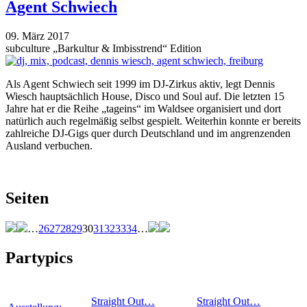
Agent Schwiech
09. März 2017
subculture „Barkultur & Imbisstrend“ Edition
Als Agent Schwiech seit 1999 im DJ-Zirkus aktiv, legt Dennis
Wiesch hauptsächlich House, Disco und Soul auf. Die letzten 15
Jahre hat er die Reihe „tageins“ im Waldsee organisiert und dort
natürlich auch regelmäßig selbst gespielt. Weiterhin konnte er bereits
zahlreiche DJ-Gigs quer durch Deutschland und im angrenzenden
Ausland verbuchen.
Seiten
…
26
27
28
29
30
31
32
33
34
…
Partypics
Straight Out…
Straight Out…