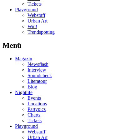
Tickets
Playground
Webstuff
Urban Art
Win!
Trendspotting
Menü
Magazin
Newsflash
Interview
Soundcheck
Literatour
Blog
Nightlife
Events
Locations
Partypics
Charts
Tickets
Playground
Webstuff
Urban Art