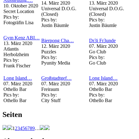
Ausstellung:…
14. März 2020
13. März 2020
10. Oktober 2020
Universal D.O.G.
Universal D.O.G.
Secret Location
(Closed)
(Closed)
Pics by:
Pics by:
Pics by:
Fotogräfin Lisa
Justin Bäumle
Justin Bäumle
Gym Kenz ABI…
Bierpong Cha…
Dr3i Fr3unde
13. März 2020
12. März 2020
07. März 2020
Atlantis
Puzzles
Go Club
Herbolzheim
Pics by:
Pics by:
Pics by:
Pyunity Media
Go Club
Frank Fischer
Long Island…
Großstadtgef…
Long Island…
07. März 2020
07. März 2020
07. März 2020
Othello Bar
Freiraum
Othello Bar
Pics by:
Pics by:
Pics by:
Othello Bar
City Stuff
Othello Bar
Seiten
1
2
3
4
5
6
7
8
9
…