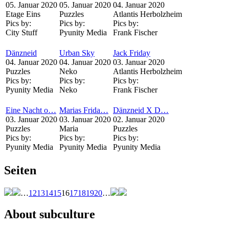
05. Januar 2020
05. Januar 2020
04. Januar 2020
Etage Eins
Puzzles
Atlantis Herbolzheim
Pics by:
Pics by:
Pics by:
City Stuff
Pyunity Media
Frank Fischer
Dänzneid
Urban Sky
Jack Friday
04. Januar 2020
04. Januar 2020
03. Januar 2020
Puzzles
Neko
Atlantis Herbolzheim
Pics by:
Pics by:
Pics by:
Pyunity Media
Neko
Frank Fischer
Eine Nacht o…
Marias Frida…
Dänzneid X D…
03. Januar 2020
03. Januar 2020
02. Januar 2020
Puzzles
Maria
Puzzles
Pics by:
Pics by:
Pics by:
Pyunity Media
Pyunity Media
Pyunity Media
Seiten
…
12
13
14
15
16
17
18
19
20
…
About subculture