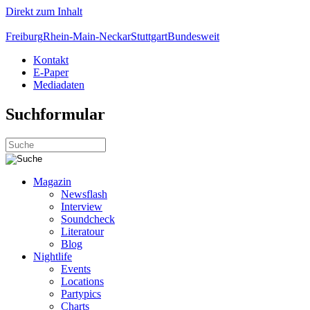
Direkt zum Inhalt
Freiburg
Rhein-Main-Neckar
Stuttgart
Bundesweit
Kontakt
E-Paper
Mediadaten
Suchformular
Magazin
Newsflash
Interview
Soundcheck
Literatour
Blog
Nightlife
Events
Locations
Partypics
Charts