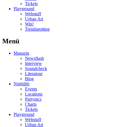
Tickets
Playground
Webstuff
Urban Art
Win!
Trendspotting
Menü
Magazin
Newsflash
Interview
Soundcheck
Literatour
Blog
Nightlife
Events
Locations
Partypics
Charts
Tickets
Playground
Webstuff
Urban Art