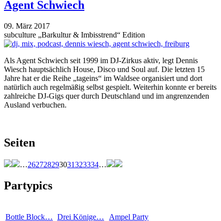
Agent Schwiech
09. März 2017
subculture „Barkultur & Imbisstrend“ Edition
Als Agent Schwiech seit 1999 im DJ-Zirkus aktiv, legt Dennis
Wiesch hauptsächlich House, Disco und Soul auf. Die letzten 15
Jahre hat er die Reihe „tageins“ im Waldsee organisiert und dort
natürlich auch regelmäßig selbst gespielt. Weiterhin konnte er bereits
zahlreiche DJ-Gigs quer durch Deutschland und im angrenzenden
Ausland verbuchen.
Seiten
…
26
27
28
29
30
31
32
33
34
…
Partypics
Bottle Block…
Drei Könige…
Ampel Party