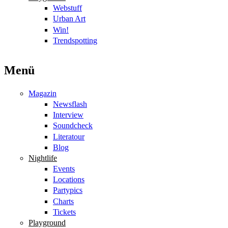
Webstuff
Urban Art
Win!
Trendspotting
Menü
Magazin
Newsflash
Interview
Soundcheck
Literatour
Blog
Nightlife
Events
Locations
Partypics
Charts
Tickets
Playground