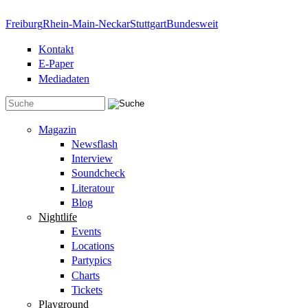
Direkt zum Inhalt
Freiburg
Rhein-Main-Neckar
Stuttgart
Bundesweit
Kontakt
E-Paper
Mediadaten
Suchformular
Magazin
Newsflash
Interview
Soundcheck
Literatour
Blog
Nightlife
Events
Locations
Partypics
Charts
Tickets
Playground