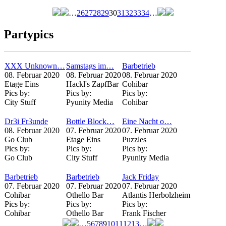
…
26
27
28
29
30
31
32
33
34
…
Seiten
Partypics
XXX Unknown…
Samstags im…
Barbetrieb
08. Februar 2020
08. Februar 2020
08. Februar 2020
Etage Eins
Hackl's ZapfBar
Cohibar
Pics by:
Pics by:
Pics by:
City Stuff
Pyunity Media
Cohibar
Dr3i Fr3unde
Bottle Block…
Eine Nacht o…
08. Februar 2020
07. Februar 2020
07. Februar 2020
Go Club
Etage Eins
Puzzles
Pics by:
Pics by:
Pics by:
Go Club
City Stuff
Pyunity Media
Barbetrieb
Barbetrieb
Jack Friday
07. Februar 2020
07. Februar 2020
07. Februar 2020
Cohibar
Othello Bar
Atlantis Herbolzheim
Pics by:
Pics by:
Pics by:
Cohibar
Othello Bar
Frank Fischer
…
5
6
7
8
9
10
11
12
13
…