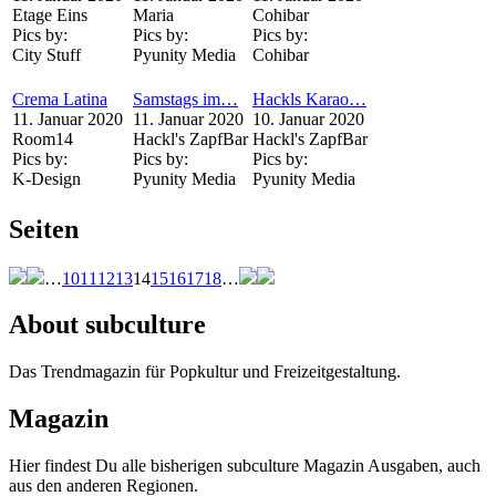
Etage Eins
Maria
Cohibar
Pics by:
Pics by:
Pics by:
City Stuff
Pyunity Media
Cohibar
Crema Latina
Samstags im…
Hackls Karao…
11. Januar 2020
11. Januar 2020
10. Januar 2020
Room14
Hackl's ZapfBar
Hackl's ZapfBar
Pics by:
Pics by:
Pics by:
K-Design
Pyunity Media
Pyunity Media
Seiten
…
10
11
12
13
14
15
16
17
18
…
About subculture
Das Trendmagazin für Popkultur und Freizeitgestaltung.
Magazin
Hier findest Du alle bisherigen subculture Magazin Ausgaben, auch
aus den anderen Regionen.