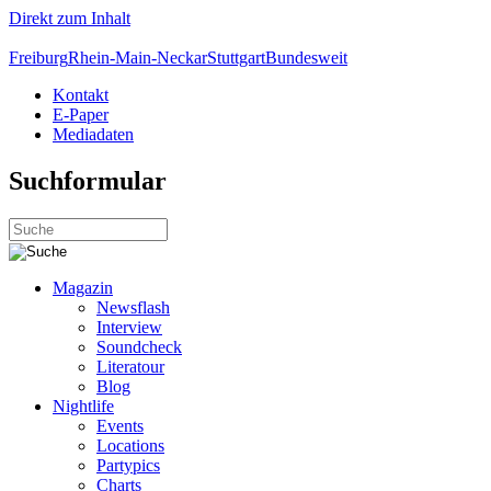
Direkt zum Inhalt
Freiburg
Rhein-Main-Neckar
Stuttgart
Bundesweit
Kontakt
E-Paper
Mediadaten
Suchformular
Magazin
Newsflash
Interview
Soundcheck
Literatour
Blog
Nightlife
Events
Locations
Partypics
Charts