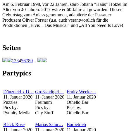
Am 6. Februar 1998, vor 22 Jahren, starb Johann "Hans" Hölzel im
Alter von 40 Jahren. 2017 wäre er 60 Jahre alt geworden. Diesen
Geburtstag zum Anlass genommen, adaptierte der Passauer
Produzent Oliver Forster (u.a. auch verantwortlich für die
Produktionen „Elvis – Das Musical“ und „All You Need Is Love!
Seiten
1
2
3
4
5
6
7
8
9
…
Partypics
Dänzneid x D…
Großstadtgef…
Fruity Weeke…
11. Januar 2020
11. Januar 2020
11. Januar 2020
Puzzles
Freiraum
Othello Bar
Pics by:
Pics by:
Pics by:
Pyunity Media
City Stuff
Othello Bar
Black Rose
Marias Satur…
Barbetrieb
11. Januar 2020
11. Januar 2020
11. Januar 2020