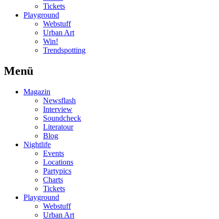
Tickets
Playground
Webstuff
Urban Art
Win!
Trendspotting
Menü
Magazin
Newsflash
Interview
Soundcheck
Literatour
Blog
Nightlife
Events
Locations
Partypics
Charts
Tickets
Playground
Webstuff
Urban Art