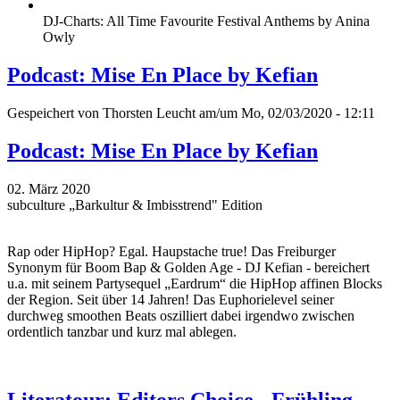
DJ-Charts: All Time Favourite Festival Anthems by Anina
Owly
Podcast: Mise En Place by Kefian
Gespeichert von
Thorsten Leucht
am/um Mo, 02/03/2020 - 12:11
Podcast: Mise En Place by Kefian
02. März 2020
subculture „Barkultur & Imbisstrend" Edition
Rap oder HipHop? Egal. Haupstache true! Das Freiburger
Synonym für Boom Bap & Golden Age - DJ Kefian - bereichert
u.a. mit seinem Partysequel „Eardrum“ die HipHop affinen Blocks
der Region. Seit über 14 Jahren! Das Euphorielevel seiner
durchweg smoothen Beats oszilliert dabei irgendwo zwischen
ordentlich tanzbar und kurz mal ablegen.
Literatour: Editors Choice - Frühling