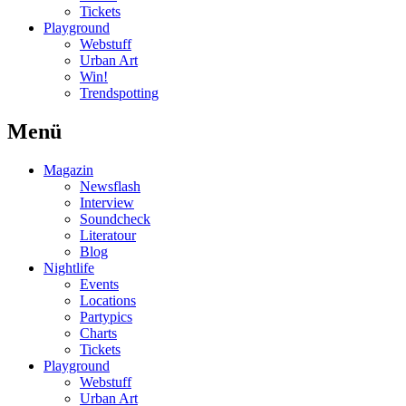
Tickets
Playground
Webstuff
Urban Art
Win!
Trendspotting
Menü
Magazin
Newsflash
Interview
Soundcheck
Literatour
Blog
Nightlife
Events
Locations
Partypics
Charts
Tickets
Playground
Webstuff
Urban Art