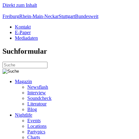
Direkt zum Inhalt
Freiburg
Rhein-Main-Neckar
Stuttgart
Bundesweit
Kontakt
E-Paper
Mediadaten
Suchformular
Magazin
Newsflash
Interview
Soundcheck
Literatour
Blog
Nightlife
Events
Locations
Partypics
Charts