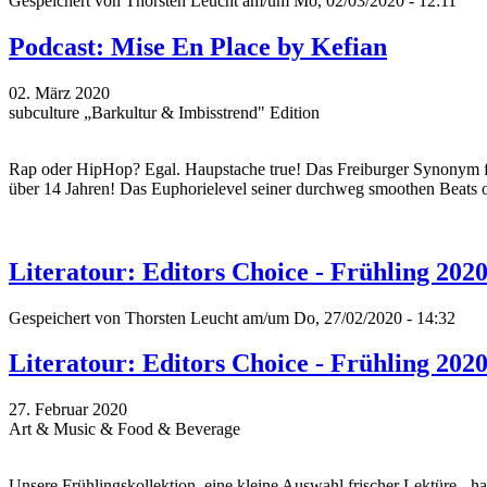
Gespeichert von
Thorsten Leucht
am/um Mo, 02/03/2020 - 12:11
Podcast: Mise En Place by Kefian
02. März 2020
subculture „Barkultur & Imbisstrend" Edition
Rap oder HipHop? Egal. Haupstache true! Das Freiburger Synonym fü
über 14 Jahren! Das Euphorielevel seiner durchweg smoothen Beats os
Literatour: Editors Choice - Frühling 202
Gespeichert von
Thorsten Leucht
am/um Do, 27/02/2020 - 14:32
Literatour: Editors Choice - Frühling 202
27. Februar 2020
Art & Music & Food & Beverage
Unsere Frühlingskollektion, eine kleine Auswahl frischer Lektüre - 