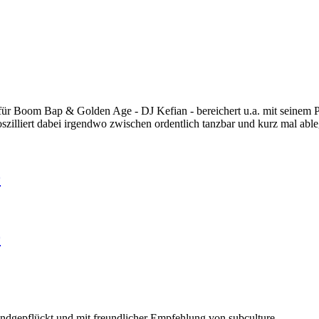
r Boom Bap & Golden Age - DJ Kefian - bereichert u.a. mit seinem P
zilliert dabei irgendwo zwischen ordentlich tanzbar und kurz mal able
0
0
handgepflückt und mit freundlicher Empfehlung von subculture.