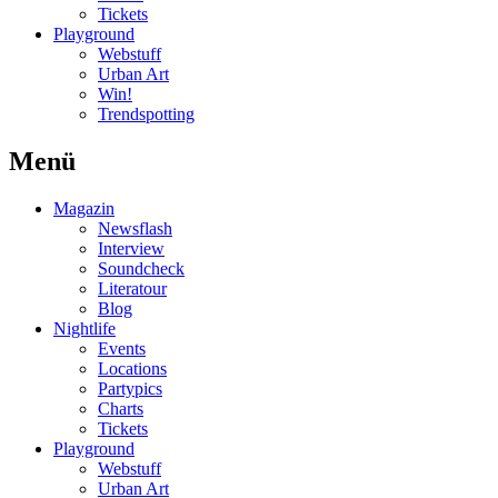
Tickets
Playground
Webstuff
Urban Art
Win!
Trendspotting
Menü
Magazin
Newsflash
Interview
Soundcheck
Literatour
Blog
Nightlife
Events
Locations
Partypics
Charts
Tickets
Playground
Webstuff
Urban Art