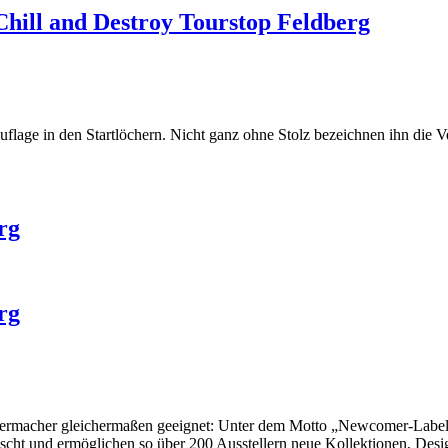
Chill and Destroy Tourstop Feldberg
uflage in den Startlöchern. Nicht ganz ohne Stolz bezeichnen ihn die Ve
rg
rg
lbermacher gleichermaßen geeignet: Unter dem Motto „Newcomer-Labels t
scht und ermöglichen so über 200 Ausstellern neue Kollektionen, Desi