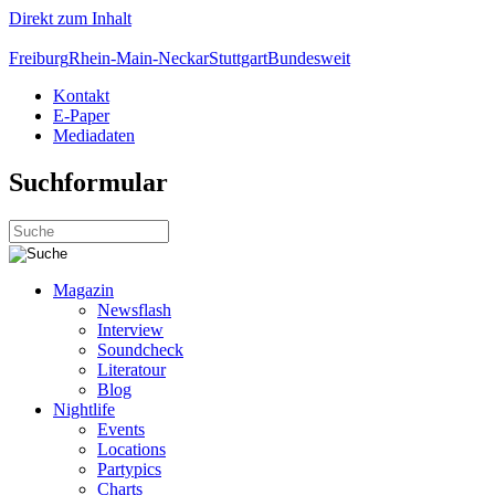
Direkt zum Inhalt
Freiburg
Rhein-Main-Neckar
Stuttgart
Bundesweit
Kontakt
E-Paper
Mediadaten
Suchformular
Magazin
Newsflash
Interview
Soundcheck
Literatour
Blog
Nightlife
Events
Locations
Partypics
Charts