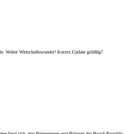
nomie. Wahre Wirtschaftswunder! Kurzes Update gefällig?
mitee freut sich, den Bürgerinnen und Bürgern der Beach Republic