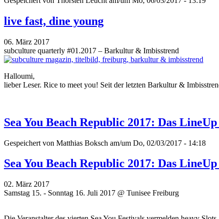
Gespeichert von
Thorsten Leucht
am/um Mo, 06/03/2017 - 13:19
live fast, dine young
06. März 2017
subculture quarterly #01.2017 – Barkultur & Imbisstrend
Halloumi,
lieber Leser. Rice to meet you! Seit der letzten Barkultur & Imbisstr
Sea You Beach Republic 2017: Das LineUp i
Gespeichert von
Matthias Boksch
am/um Do, 02/03/2017 - 14:18
Sea You Beach Republic 2017: Das LineUp i
02. März 2017
Samstag 15. - Sonntag 16. Juli 2017 @ Tunisee Freiburg
Die Veranstalter des vierten Sea You Festivals vermelden heavy Slot