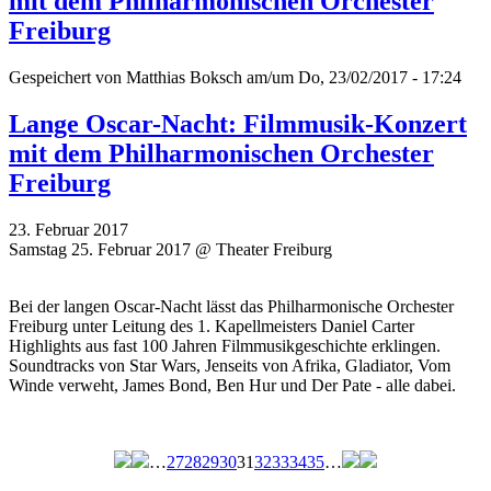
mit dem Philharmonischen Orchester
Freiburg
Gespeichert von
Matthias Boksch
am/um Do, 23/02/2017 - 17:24
Lange Oscar-Nacht: Filmmusik-Konzert
mit dem Philharmonischen Orchester
Freiburg
23. Februar 2017
Samstag 25. Februar 2017 @ Theater Freiburg
Bei der langen Oscar-Nacht lässt das Philharmonische Orchester
Freiburg unter Leitung des 1. Kapellmeisters Daniel Carter
Highlights aus fast 100 Jahren Filmmusikgeschichte erklingen.
Soundtracks von Star Wars, Jenseits von Afrika, Gladiator, Vom
Winde verweht, James Bond, Ben Hur und Der Pate - alle dabei.
…
27
28
29
30
31
32
33
34
35
…
Seiten