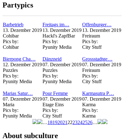
Partypics
Barbetrieb
Freitags im…
Offenburger…
13. Dezember 2019
13. Dezember 2019
13. Dezember 2019
Cohibar
Hackl's ZapfBar
Freiraum
Pics by:
Pics by:
Pics by:
Cohibar
Pyunity Media
City Stuff
Bierpong Cha…
Dänzneid
Grossstadtge…
12. Dezember 2019
07. Dezember 2019
07. Dezember 2019
Puzzles
Puzzles
Freiraum
Pics by:
Pics by:
Pics by:
Pyunity Media
Pyunity Media
City Stuff
Marias Satur…
Pour Femme
Karmasutra P…
07. Dezember 2019
07. Dezember 2019
07. Dezember 2019
Maria
Etage Eins
Karma
Pics by:
Pics by:
Pics by:
Pyunity Media
City Stuff
Karma
…
18
19
20
21
22
23
24
25
26
…
Seiten
About subculture