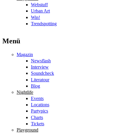
Webstuff
Urban Art
Win!
Trendspotting
Menü
Magazin
Newsflash
Interview
Soundcheck
Literatour
Blog
Nightlife
Events
Locations
Partypics
Charts
Tickets
Playground