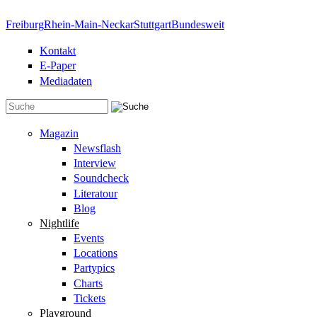
Direkt zum Inhalt
Freiburg
Rhein-Main-Neckar
Stuttgart
Bundesweit
Kontakt
E-Paper
Mediadaten
Suchformular
Magazin
Newsflash
Interview
Soundcheck
Literatour
Blog
Nightlife
Events
Locations
Partypics
Charts
Tickets
Playground