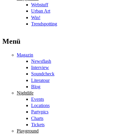
Webstuff
Urban Art
Win!
Trendspotting
Menü
Magazin
Newsflash
Interview
Soundcheck
Literatour
Blog
Nightlife
Events
Locations
Partypics
Charts
Tickets
Playground