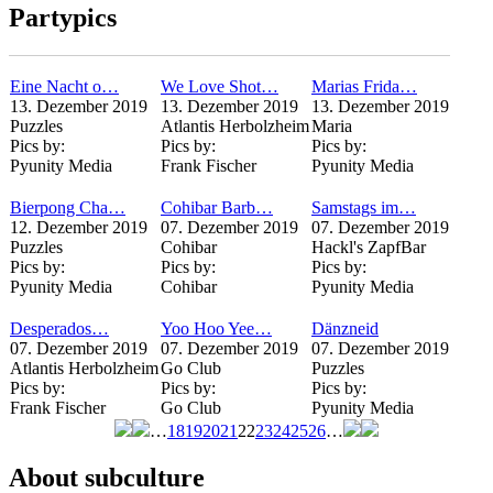
Partypics
Eine Nacht o…
We Love Shot…
Marias Frida…
13. Dezember 2019
13. Dezember 2019
13. Dezember 2019
Puzzles
Atlantis Herbolzheim
Maria
Pics by:
Pics by:
Pics by:
Pyunity Media
Frank Fischer
Pyunity Media
Bierpong Cha…
Cohibar Barb…
Samstags im…
12. Dezember 2019
07. Dezember 2019
07. Dezember 2019
Puzzles
Cohibar
Hackl's ZapfBar
Pics by:
Pics by:
Pics by:
Pyunity Media
Cohibar
Pyunity Media
Desperados…
Yoo Hoo Yee…
Dänzneid
07. Dezember 2019
07. Dezember 2019
07. Dezember 2019
Atlantis Herbolzheim
Go Club
Puzzles
Pics by:
Pics by:
Pics by:
Frank Fischer
Go Club
Pyunity Media
…
18
19
20
21
22
23
24
25
26
…
Seiten
About subculture