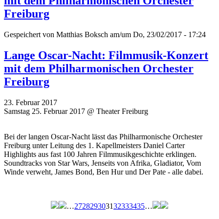
mit dem Philharmonischen Orchester
Freiburg
Gespeichert von
Matthias Boksch
am/um Do, 23/02/2017 - 17:24
Lange Oscar-Nacht: Filmmusik-Konzert
mit dem Philharmonischen Orchester
Freiburg
23. Februar 2017
Samstag 25. Februar 2017 @ Theater Freiburg
Bei der langen Oscar-Nacht lässt das Philharmonische Orchester
Freiburg unter Leitung des 1. Kapellmeisters Daniel Carter
Highlights aus fast 100 Jahren Filmmusikgeschichte erklingen.
Soundtracks von Star Wars, Jenseits von Afrika, Gladiator, Vom
Winde verweht, James Bond, Ben Hur und Der Pate - alle dabei.
…
27
28
29
30
31
32
33
34
35
…
Seiten