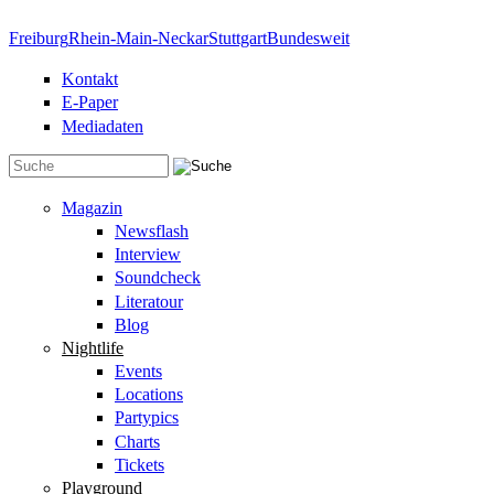
Direkt zum Inhalt
Freiburg
Rhein-Main-Neckar
Stuttgart
Bundesweit
Kontakt
E-Paper
Mediadaten
Suchformular
Magazin
Newsflash
Interview
Soundcheck
Literatour
Blog
Nightlife
Events
Locations
Partypics
Charts
Tickets
Playground