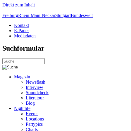
Direkt zum Inhalt
Freiburg
Rhein-Main-Neckar
Stuttgart
Bundesweit
Kontakt
E-Paper
Mediadaten
Suchformular
Magazin
Newsflash
Interview
Soundcheck
Literatour
Blog
Nightlife
Events
Locations
Partypics
Charts