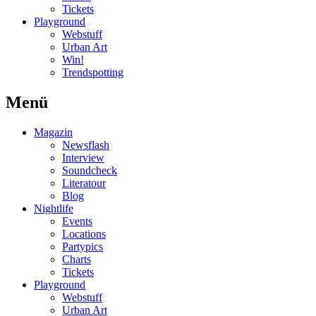
Tickets
Playground
Webstuff
Urban Art
Win!
Trendspotting
Menü
Magazin
Newsflash
Interview
Soundcheck
Literatour
Blog
Nightlife
Events
Locations
Partypics
Charts
Tickets
Playground
Webstuff
Urban Art