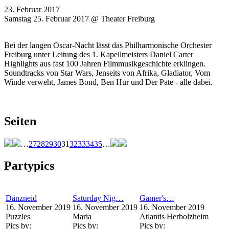
23. Februar 2017
Samstag 25. Februar 2017 @ Theater Freiburg
Bei der langen Oscar-Nacht lässt das Philharmonische Orchester
Freiburg unter Leitung des 1. Kapellmeisters Daniel Carter
Highlights aus fast 100 Jahren Filmmusikgeschichte erklingen.
Soundtracks von Star Wars, Jenseits von Afrika, Gladiator, Vom
Winde verweht, James Bond, Ben Hur und Der Pate - alle dabei.
Seiten
…
27
28
29
30
31
32
33
34
35
…
Partypics
Dänzneid
Saturday Nig…
Gamer's…
16. November 2019
16. November 2019
16. November 2019
Puzzles
Maria
Atlantis Herbolzheim
Pics by:
Pics by:
Pics by: