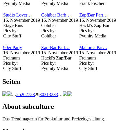
Pyunity Media
Pyunity Media
Frank Fischer
Studio Lover…
Cohibar Barb…
ZapfBar Part…
16. November 2019
16. November 2019
16. November 2019
Etage Eins
Cohibar
Hackl's ZapfBar
Pics by:
Pics by:
Pics by:
City Stuff
Cohibar
Pyunity Media
90er Party
ZapfBar Part…
Mallorca Par…
16. November 2019
15. November 2019
15. November 2019
Freiraum
Hackl's ZapfBar
Freiraum
Pics by:
Pics by:
Pics by:
City Stuff
Pyunity Media
City Stuff
Seiten
…
25
26
27
28
29
30
31
32
33
…
About subculture
Das Trendmagazin für Popkultur und Freizeitgestaltung.