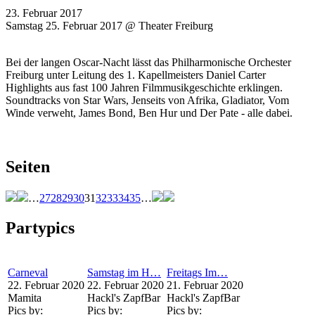
23. Februar 2017
Samstag 25. Februar 2017 @ Theater Freiburg
Bei der langen Oscar-Nacht lässt das Philharmonische Orchester
Freiburg unter Leitung des 1. Kapellmeisters Daniel Carter
Highlights aus fast 100 Jahren Filmmusikgeschichte erklingen.
Soundtracks von Star Wars, Jenseits von Afrika, Gladiator, Vom
Winde verweht, James Bond, Ben Hur und Der Pate - alle dabei.
Seiten
…
27
28
29
30
31
32
33
34
35
…
Partypics
Carneval
Samstag im H…
Freitags Im…
22. Februar 2020
22. Februar 2020
21. Februar 2020
Mamita
Hackl's ZapfBar
Hackl's ZapfBar
Pics by:
Pics by:
Pics by: