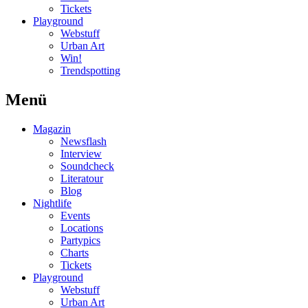
Tickets
Playground
Webstuff
Urban Art
Win!
Trendspotting
Menü
Magazin
Newsflash
Interview
Soundcheck
Literatour
Blog
Nightlife
Events
Locations
Partypics
Charts
Tickets
Playground
Webstuff
Urban Art