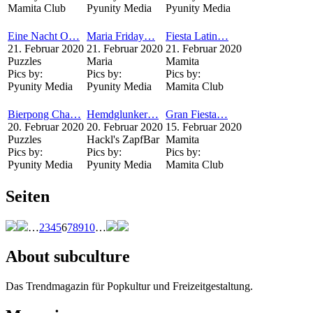
Mamita Club
Pyunity Media
Pyunity Media
Eine Nacht O…
Maria Friday…
Fiesta Latin…
21. Februar 2020
21. Februar 2020
21. Februar 2020
Puzzles
Maria
Mamita
Pics by:
Pics by:
Pics by:
Pyunity Media
Pyunity Media
Mamita Club
Bierpong Cha…
Hemdglunker…
Gran Fiesta…
20. Februar 2020
20. Februar 2020
15. Februar 2020
Puzzles
Hackl's ZapfBar
Mamita
Pics by:
Pics by:
Pics by:
Pyunity Media
Pyunity Media
Mamita Club
Seiten
…
2
3
4
5
6
7
8
9
10
…
About subculture
Das Trendmagazin für Popkultur und Freizeitgestaltung.