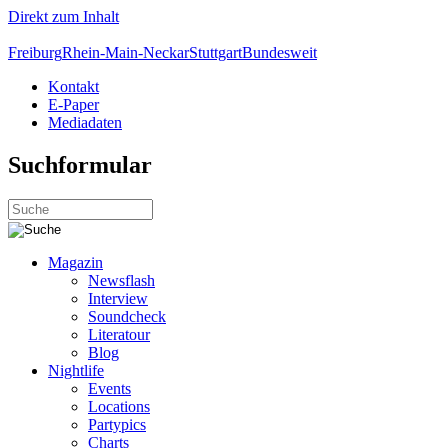
Direkt zum Inhalt
Freiburg
Rhein-Main-Neckar
Stuttgart
Bundesweit
Kontakt
E-Paper
Mediadaten
Suchformular
Magazin
Newsflash
Interview
Soundcheck
Literatour
Blog
Nightlife
Events
Locations
Partypics
Charts