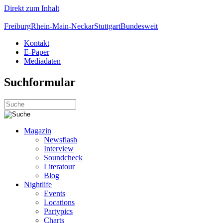
Direkt zum Inhalt
Freiburg
Rhein-Main-Neckar
Stuttgart
Bundesweit
Kontakt
E-Paper
Mediadaten
Suchformular
Magazin
Newsflash
Interview
Soundcheck
Literatour
Blog
Nightlife
Events
Locations
Partypics
Charts