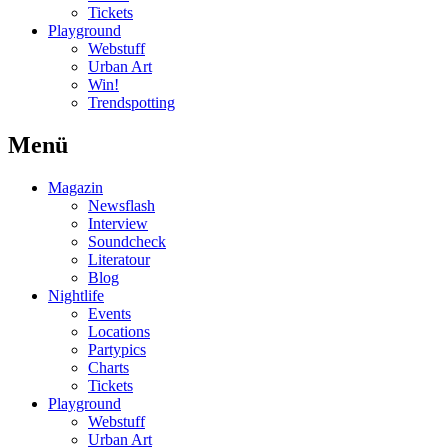
Tickets
Playground
Webstuff
Urban Art
Win!
Trendspotting
Menü
Magazin
Newsflash
Interview
Soundcheck
Literatour
Blog
Nightlife
Events
Locations
Partypics
Charts
Tickets
Playground
Webstuff
Urban Art