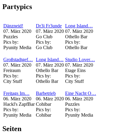
Partypics
Dänzneid!
Dr3i Fr3unde
Long Island…
07. März 2020
07. März 2020
07. März 2020
Puzzles
Go Club
Othello Bar
Pics by:
Pics by:
Pics by:
Pyunity Media
Go Club
Othello Bar
Großstadtgef…
Long Island…
Studio Lover…
07. März 2020
07. März 2020
07. März 2020
Freiraum
Othello Bar
Etage Eins
Pics by:
Pics by:
Pics by:
City Stuff
Othello Bar
City Stuff
Freitags Im…
Barbetrieb
Eine Nacht O…
06. März 2020
06. März 2020
06. März 2020
Hackl's ZapfBar
Cohibar
Puzzles
Pics by:
Pics by:
Pics by:
Pyunity Media
Cohibar
Pyunity Media
Seiten