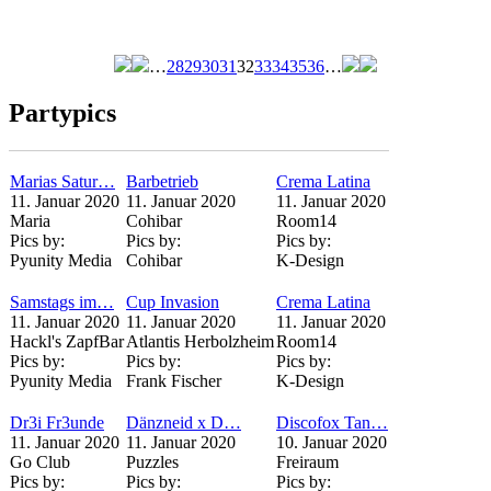
…
28
29
30
31
32
33
34
35
36
…
Seiten
Partypics
Marias Satur…
Barbetrieb
Crema Latina
11. Januar 2020
11. Januar 2020
11. Januar 2020
Maria
Cohibar
Room14
Pics by:
Pics by:
Pics by:
Pyunity Media
Cohibar
K-Design
Samstags im…
Cup Invasion
Crema Latina
11. Januar 2020
11. Januar 2020
11. Januar 2020
Hackl's ZapfBar
Atlantis Herbolzheim
Room14
Pics by:
Pics by:
Pics by:
Pyunity Media
Frank Fischer
K-Design
Dr3i Fr3unde
Dänzneid x D…
Discofox Tan…
11. Januar 2020
11. Januar 2020
10. Januar 2020
Go Club
Puzzles
Freiraum
Pics by:
Pics by:
Pics by: