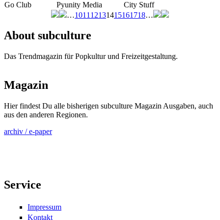
Go Club
Pyunity Media
City Stuff
…
10
11
12
13
14
15
16
17
18
…
Seiten
About subculture
Das Trendmagazin für Popkultur und Freizeitgestaltung.
Magazin
Hier findest Du alle bisherigen subculture Magazin Ausgaben, auch
aus den anderen Regionen.
archiv / e-paper
Service
Impressum
Kontakt