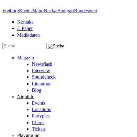
Direkt zum Inhalt
Freiburg
Rhein-Main-Neckar
Stuttgart
Bundesweit
Kontakt
E-Paper
Mediadaten
Suchformular
Magazin
Newsflash
Interview
Soundcheck
Literatour
Blog
Nightlife
Events
Locations
Partypics
Charts
Tickets
Playground