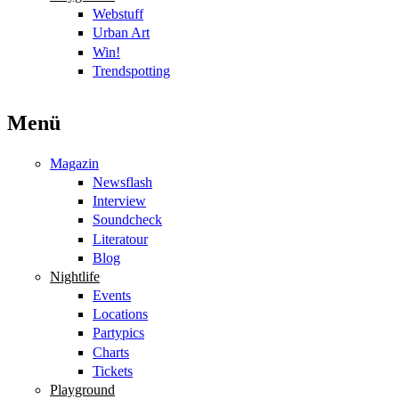
Webstuff
Urban Art
Win!
Trendspotting
Menü
Magazin
Newsflash
Interview
Soundcheck
Literatour
Blog
Nightlife
Events
Locations
Partypics
Charts
Tickets
Playground