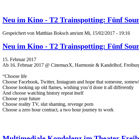
Neu im Kino - T2 Trainspotting: Fünf Sou
Gespeichert von
Matthias Boksch
am/um Mi, 15/02/2017 - 19:16
Neu im Kino - T2 Trainspotting: Fünf Sou
15. Februar 2017
Ab 16. Februar 2017 @ CinemaxX, Harmonie & Kandelhof, Freibur
“Choose life
Choose Facebook, Twitter, Instagram and hope that someone, somew
Choose looking up old flames, wishing you’d done it all differently
And choose watching history repeat itself
Choose your future
Choose reality TV, slut shaming, revenge porn
Choose a zero hour contract, a two hour journey to work
Multimediale Kondolenz im Theater Freib