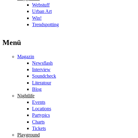
Webstuff
Urban Art
Win!
Trendspotting
Menü
Magazin
Newsflash
Interview
Soundcheck
Literatour
Blog
Nightlife
Events
Locations
Partypics
Charts
Tickets
Playground