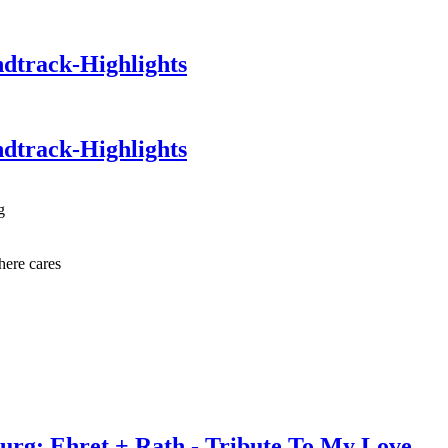
ndtrack-Highlights
ndtrack-Highlights
g
here cares
urg: Ehret + Rath - Tribute To My Love