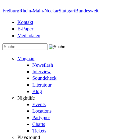
Direkt zum Inhalt
Freiburg
Rhein-Main-Neckar
Stuttgart
Bundesweit
Kontakt
E-Paper
Mediadaten
Suchformular
Magazin
Newsflash
Interview
Soundcheck
Literatour
Blog
Nightlife
Events
Locations
Partypics
Charts
Tickets
Playground