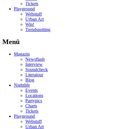
Tickets
Playground
Webstuff
Urban Art
Win!
Trendspotting
Menü
Magazin
Newsflash
Interview
Soundcheck
Literatour
Blog
Nightlife
Events
Locations
Partypics
Charts
Tickets
Playground
Webstuff
Urban Art