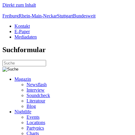
Direkt zum Inhalt
Freiburg
Rhein-Main-Neckar
Stuttgart
Bundesweit
Kontakt
E-Paper
Mediadaten
Suchformular
Magazin
Newsflash
Interview
Soundcheck
Literatour
Blog
Nightlife
Events
Locations
Partypics
Charts