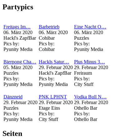
Partypics
Freitags Im…
Barbetrieb
Eine Nacht O…
06. März 2020
06. März 2020
06. März 2020
Hackl's ZapfBar
Cohibar
Puzzles
Pics by:
Pics by:
Pics by:
Pyunity Media
Cohibar
Pyunity Media
Bierpong Cha…
Hackls Satur…
Plus Minus 3…
05. März 2020
29. Februar 2020
29. Februar 2020
Puzzles
Hackl's ZapfBar
Freiraum
Pics by:
Pics by:
Pics by:
Pyunity Media
Pyunity Media
City Stuff
Dänzneid
PNK LPHNT
Vodka Bull N…
29. Februar 2020
29. Februar 2020
29. Februar 2020
Puzzles
Etage Eins
Othello Bar
Pics by:
Pics by:
Pics by:
Pyunity Media
City Stuff
Othello Bar
Seiten