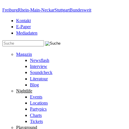
Direkt zum Inhalt
Freiburg
Rhein-Main-Neckar
Stuttgart
Bundesweit
Kontakt
E-Paper
Mediadaten
Suchformular
Magazin
Newsflash
Interview
Soundcheck
Literatour
Blog
Nightlife
Events
Locations
Partypics
Charts
Tickets
Playground