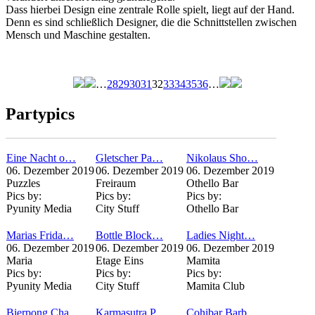
Dass hierbei Design eine zentrale Rolle spielt, liegt auf der Hand.
Denn es sind schließlich Designer, die die Schnittstellen zwischen
Mensch und Maschine gestalten.
…
28
29
30
31
32
33
34
35
36
…
Seiten
Partypics
Eine Nacht o…
Gletscher Pa…
Nikolaus Sho…
06. Dezember 2019
06. Dezember 2019
06. Dezember 2019
Puzzles
Freiraum
Othello Bar
Pics by:
Pics by:
Pics by:
Pyunity Media
City Stuff
Othello Bar
Marias Frida…
Bottle Block…
Ladies Night…
06. Dezember 2019
06. Dezember 2019
06. Dezember 2019
Maria
Etage Eins
Mamita
Pics by:
Pics by:
Pics by:
Pyunity Media
City Stuff
Mamita Club
Bierpong Cha…
Karmasutra P…
Cohibar Barb…