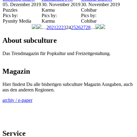
05. Dezember 2019
30. November 2019
30. November 2019
Puzzles
Karma
Cohibar
Pics by:
Pics by:
Pics by:
Pyunity Media
Karma
Cohibar
…
20
21
22
23
24
25
26
27
28
…
Seiten
About subculture
Das Trendmagazin für Popkultur und Freizeitgestaltung.
Magazin
Hier findest Du alle bisherigen subculture Magazin Ausgaben, auch
aus den anderen Regionen.
archiv / e-paper
Service