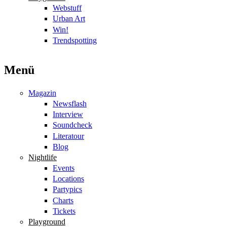
Webstuff
Urban Art
Win!
Trendspotting
Menü
Magazin
Newsflash
Interview
Soundcheck
Literatour
Blog
Nightlife
Events
Locations
Partypics
Charts
Tickets
Playground