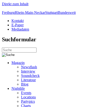
Direkt zum Inhalt
Freiburg
Rhein-Main-Neckar
Stuttgart
Bundesweit
Kontakt
E-Paper
Mediadaten
Suchformular
Magazin
Newsflash
Interview
Soundcheck
Literatour
Blog
Nightlife
Events
Locations
Partypics
Charts