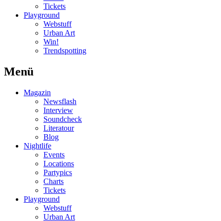
Tickets
Playground
Webstuff
Urban Art
Win!
Trendspotting
Menü
Magazin
Newsflash
Interview
Soundcheck
Literatour
Blog
Nightlife
Events
Locations
Partypics
Charts
Tickets
Playground
Webstuff
Urban Art