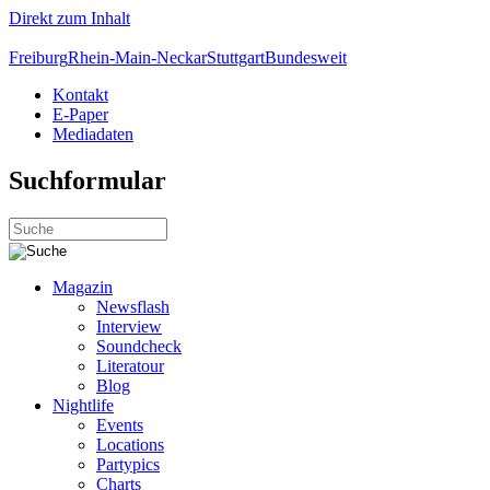
Direkt zum Inhalt
Freiburg
Rhein-Main-Neckar
Stuttgart
Bundesweit
Kontakt
E-Paper
Mediadaten
Suchformular
Magazin
Newsflash
Interview
Soundcheck
Literatour
Blog
Nightlife
Events
Locations
Partypics
Charts