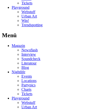
Tickets
Playground
Webstuff
Urban Art
Win!
Trendspotting
Menü
Magazin
Newsflash
Interview
Soundcheck
Literatour
Blog
Nightlife
Events
Locations
Partypics
Charts
Tickets
Playground
Webstuff
Urban Art