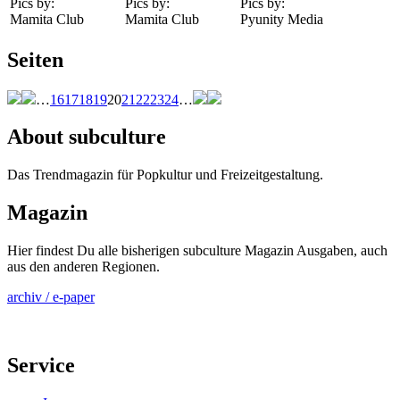
Pics by:
Pics by:
Pics by:
Mamita Club
Mamita Club
Pyunity Media
Seiten
…
16
17
18
19
20
21
22
23
24
…
About subculture
Das Trendmagazin für Popkultur und Freizeitgestaltung.
Magazin
Hier findest Du alle bisherigen subculture Magazin Ausgaben, auch
aus den anderen Regionen.
archiv / e-paper
Service