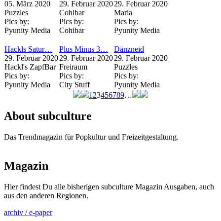
05. März 2020
29. Februar 2020
29. Februar 2020
Puzzles
Cohibar
Maria
Pics by:
Pics by:
Pics by:
Pyunity Media
Cohibar
Pyunity Media
Hackls Satur…
Plus Minus 3…
Dänzneid
29. Februar 2020
29. Februar 2020
29. Februar 2020
Hackl's ZapfBar
Freiraum
Puzzles
Pics by:
Pics by:
Pics by:
Pyunity Media
City Stuff
Pyunity Media
1
2
3
4
5
6
7
8
9
…
Seiten
About subculture
Das Trendmagazin für Popkultur und Freizeitgestaltung.
Magazin
Hier findest Du alle bisherigen subculture Magazin Ausgaben, auch
aus den anderen Regionen.
archiv / e-paper