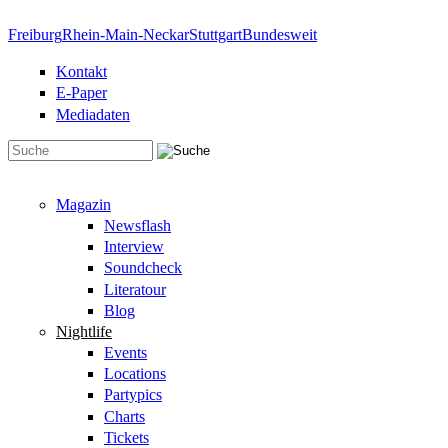
Direkt zum Inhalt
Freiburg
Rhein-Main-Neckar
Stuttgart
Bundesweit
Kontakt
E-Paper
Mediadaten
Suchformular
Magazin
Newsflash
Interview
Soundcheck
Literatour
Blog
Nightlife
Events
Locations
Partypics
Charts
Tickets