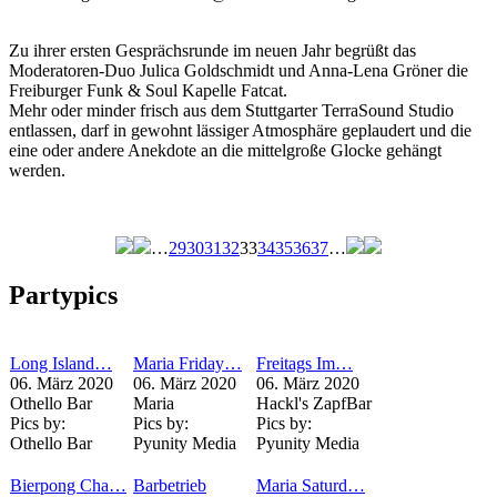
Zu ihrer ersten Gesprächsrunde im neuen Jahr begrüßt das
Moderatoren-Duo Julica Goldschmidt und Anna-Lena Gröner die
Freiburger Funk & Soul Kapelle Fatcat.
Mehr oder minder frisch aus dem Stuttgarter TerraSound Studio
entlassen, darf in gewohnt lässiger Atmosphäre geplaudert und die
eine oder andere Anekdote an die mittelgroße Glocke gehängt
werden.
…
29
30
31
32
33
34
35
36
37
…
Seiten
Partypics
Long Island…
Maria Friday…
Freitags Im…
06. März 2020
06. März 2020
06. März 2020
Othello Bar
Maria
Hackl's ZapfBar
Pics by:
Pics by:
Pics by:
Othello Bar
Pyunity Media
Pyunity Media
Bierpong Cha…
Barbetrieb
Maria Saturd…