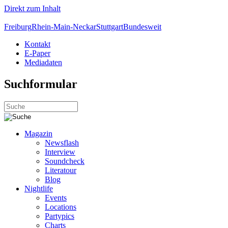
Direkt zum Inhalt
Freiburg
Rhein-Main-Neckar
Stuttgart
Bundesweit
Kontakt
E-Paper
Mediadaten
Suchformular
Magazin
Newsflash
Interview
Soundcheck
Literatour
Blog
Nightlife
Events
Locations
Partypics
Charts