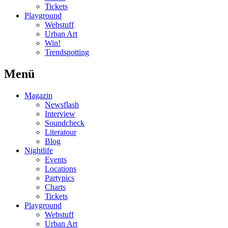
Tickets
Playground
Webstuff
Urban Art
Win!
Trendspotting
Menü
Magazin
Newsflash
Interview
Soundcheck
Literatour
Blog
Nightlife
Events
Locations
Partypics
Charts
Tickets
Playground
Webstuff
Urban Art