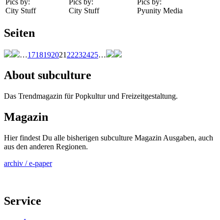
Pics by:
Pics by:
Pics by:
City Stuff
City Stuff
Pyunity Media
Seiten
…
17
18
19
20
21
22
23
24
25
…
About subculture
Das Trendmagazin für Popkultur und Freizeitgestaltung.
Magazin
Hier findest Du alle bisherigen subculture Magazin Ausgaben, auch
aus den anderen Regionen.
archiv / e-paper
Service