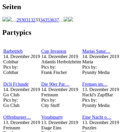
Seiten
…
29
30
31
32
33
34
35
36
37
…
Partypics
Barbetrieb
Cup Invasion
Marias Satur…
14. Dezember 2019
14. Dezember 2019
14. Dezember 2019
Cohibar
Atlantis Herbolzheim
Maria
Pics by:
Pics by:
Pics by:
Cohibar
Frank Fischer
Pyunity Media
Dr3i Fr3unde
Die 90er Par…
Freitags im…
14. Dezember 2019
14. Dezember 2019
13. Dezember 2019
Go Club
Freiraum
Hackl's ZapfBar
Pics by:
Pics by:
Pics by:
Go Club
City Stuff
Pyunity Media
Offenburger…
Vorabiparty
Eine Nacht o…
13. Dezember 2019
13. Dezember 2019
13. Dezember 2019
Freiraum
Etage Eins
Puzzles