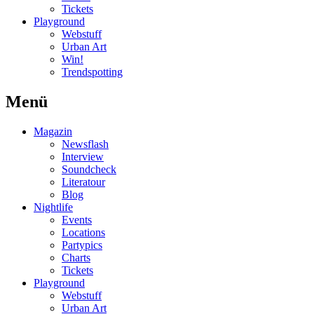
Tickets
Playground
Webstuff
Urban Art
Win!
Trendspotting
Menü
Magazin
Newsflash
Interview
Soundcheck
Literatour
Blog
Nightlife
Events
Locations
Partypics
Charts
Tickets
Playground
Webstuff
Urban Art