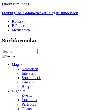
Direkt zum Inhalt
Freiburg
Rhein-Main-Neckar
Stuttgart
Bundesweit
Kontakt
E-Paper
Mediadaten
Suchformular
Magazin
Newsflash
Interview
Soundcheck
Literatour
Blog
Nightlife
Events
Locations
Partypics
Charts