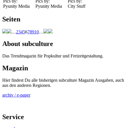
Pics by:
Pics by:
Pics by:
Pyunity Media
Pyunity Media
City Stuff
Seiten
…
2
3
4
5
6
7
8
9
10
…
About subculture
Das Trendmagazin für Popkultur und Freizeitgestaltung.
Magazin
Hier findest Du alle bisherigen subculture Magazin Ausgaben, auch
aus den anderen Regionen.
archiv / e-paper
Service