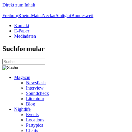
Direkt zum Inhalt
Freiburg
Rhein-Main-Neckar
Stuttgart
Bundesweit
Kontakt
E-Paper
Mediadaten
Suchformular
Magazin
Newsflash
Interview
Soundcheck
Literatour
Blog
Nightlife
Events
Locations
Partypics
Charts