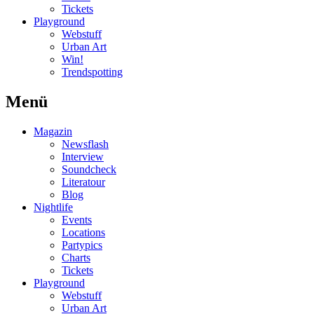
Tickets
Playground
Webstuff
Urban Art
Win!
Trendspotting
Menü
Magazin
Newsflash
Interview
Soundcheck
Literatour
Blog
Nightlife
Events
Locations
Partypics
Charts
Tickets
Playground
Webstuff
Urban Art