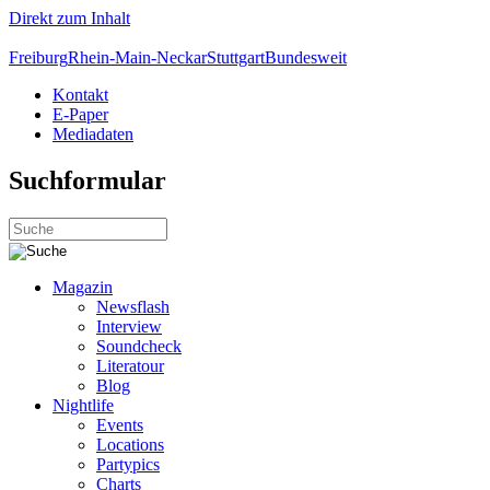
Direkt zum Inhalt
Freiburg
Rhein-Main-Neckar
Stuttgart
Bundesweit
Kontakt
E-Paper
Mediadaten
Suchformular
Magazin
Newsflash
Interview
Soundcheck
Literatour
Blog
Nightlife
Events
Locations
Partypics
Charts