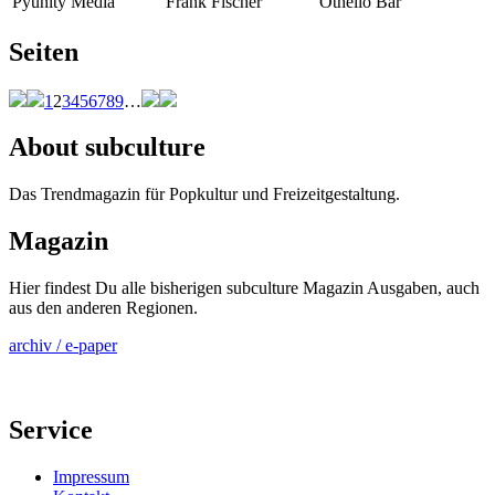
Pyunity Media
Frank Fischer
Othello Bar
Seiten
1
2
3
4
5
6
7
8
9
…
About subculture
Das Trendmagazin für Popkultur und Freizeitgestaltung.
Magazin
Hier findest Du alle bisherigen subculture Magazin Ausgaben, auch
aus den anderen Regionen.
archiv / e-paper
Service
Impressum