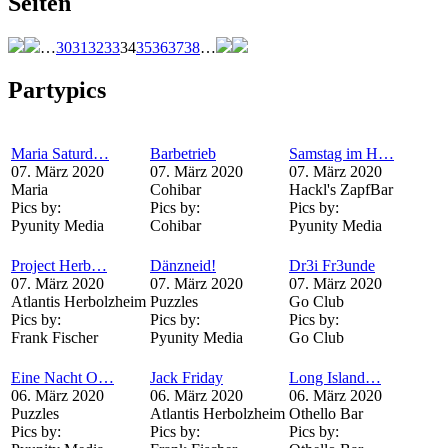
Seiten
…
30
31
32
33
34
35
36
37
38
…
Partypics
Maria Saturd…
Barbetrieb
Samstag im H…
07. März 2020
07. März 2020
07. März 2020
Maria
Cohibar
Hackl's ZapfBar
Pics by:
Pics by:
Pics by:
Pyunity Media
Cohibar
Pyunity Media
Project Herb…
Dänzneid!
Dr3i Fr3unde
07. März 2020
07. März 2020
07. März 2020
Atlantis Herbolzheim
Puzzles
Go Club
Pics by:
Pics by:
Pics by:
Frank Fischer
Pyunity Media
Go Club
Eine Nacht O…
Jack Friday
Long Island…
06. März 2020
06. März 2020
06. März 2020
Puzzles
Atlantis Herbolzheim
Othello Bar
Pics by:
Pics by:
Pics by: