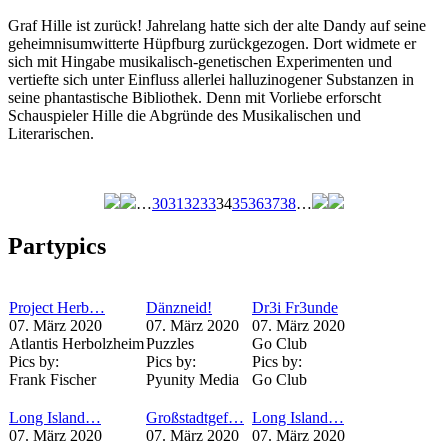
Graf Hille ist zurück! Jahrelang hatte sich der alte Dandy auf seine
geheimnisumwitterte Hüpfburg zurückgezogen. Dort widmete er
sich mit Hingabe musikalisch-genetischen Experimenten und
vertiefte sich unter Einfluss allerlei halluzinogener Substanzen in
seine phantastische Bibliothek. Denn mit Vorliebe erforscht
Schauspieler Hille die Abgründe des Musikalischen und
Literarischen.
…
30
31
32
33
34
35
36
37
38
…
Seiten
Partypics
Project Herb…
Dänzneid!
Dr3i Fr3unde
07. März 2020
07. März 2020
07. März 2020
Atlantis Herbolzheim
Puzzles
Go Club
Pics by:
Pics by:
Pics by:
Frank Fischer
Pyunity Media
Go Club
Long Island…
Großstadtgef…
Long Island…
07. März 2020
07. März 2020
07. März 2020