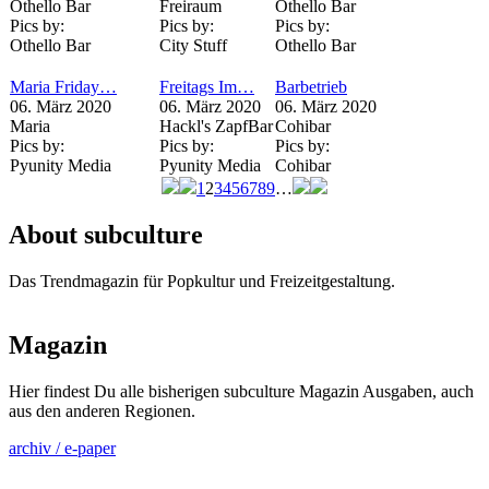
Othello Bar
Freiraum
Othello Bar
Pics by:
Pics by:
Pics by:
Othello Bar
City Stuff
Othello Bar
Maria Friday…
Freitags Im…
Barbetrieb
06. März 2020
06. März 2020
06. März 2020
Maria
Hackl's ZapfBar
Cohibar
Pics by:
Pics by:
Pics by:
Pyunity Media
Pyunity Media
Cohibar
1
2
3
4
5
6
7
8
9
…
Seiten
About subculture
Das Trendmagazin für Popkultur und Freizeitgestaltung.
Magazin
Hier findest Du alle bisherigen subculture Magazin Ausgaben, auch
aus den anderen Regionen.
archiv / e-paper