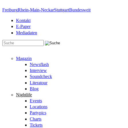
Direkt zum Inhalt
Freiburg
Rhein-Main-Neckar
Stuttgart
Bundesweit
Kontakt
E-Paper
Mediadaten
Suchformular
Magazin
Newsflash
Interview
Soundcheck
Literatour
Blog
Nightlife
Events
Locations
Partypics
Charts
Tickets