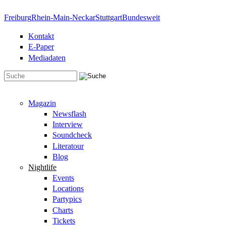
Direkt zum Inhalt
Freiburg
Rhein-Main-Neckar
Stuttgart
Bundesweit
Kontakt
E-Paper
Mediadaten
Suchformular
Magazin
Newsflash
Interview
Soundcheck
Literatour
Blog
Nightlife
Events
Locations
Partypics
Charts
Tickets