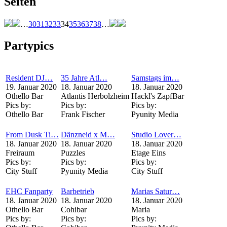
Seiten
…
30
31
32
33
34
35
36
37
38
…
Partypics
Resident DJ…
35 Jahre Atl…
Samstags im…
19. Januar 2020
18. Januar 2020
18. Januar 2020
Othello Bar
Atlantis Herbolzheim
Hackl's ZapfBar
Pics by:
Pics by:
Pics by:
Othello Bar
Frank Fischer
Pyunity Media
From Dusk Ti…
Dänzneid x M…
Studio Lover…
18. Januar 2020
18. Januar 2020
18. Januar 2020
Freiraum
Puzzles
Etage Eins
Pics by:
Pics by:
Pics by:
City Stuff
Pyunity Media
City Stuff
EHC Fanparty
Barbetrieb
Marias Satur…
18. Januar 2020
18. Januar 2020
18. Januar 2020
Othello Bar
Cohibar
Maria
Pics by:
Pics by:
Pics by: