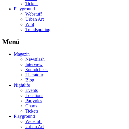
Tickets
Playground
Webstuff
Urban Art
Win!
Trendspotting
Menü
Magazin
Newsflash
Interview
Soundcheck
Literatour
Blog
Nightlife
Events
Locations
Partypics
Charts
Tickets
Playground
Webstuff
Urban Art