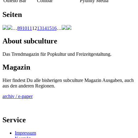
Othello Bar
Cohibar
Pyunity Media
Seiten
…
8
9
10
11
12
13
14
15
16
…
About subculture
Das Trendmagazin für Popkultur und Freizeitgestaltung.
Magazin
Hier findest Du alle bisherigen subculture Magazin Ausgaben, auch
aus den anderen Regionen.
archiv / e-paper
Service
Impressum