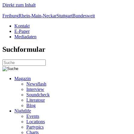
Direkt zum Inhalt
Freiburg
Rhein-Main-Neckar
Stuttgart
Bundesweit
Kontakt
E-Paper
Mediadaten
Suchformular
Magazin
Newsflash
Interview
Soundcheck
Literatour
Blog
Nightlife
Events
Locations
Partypics
Charts