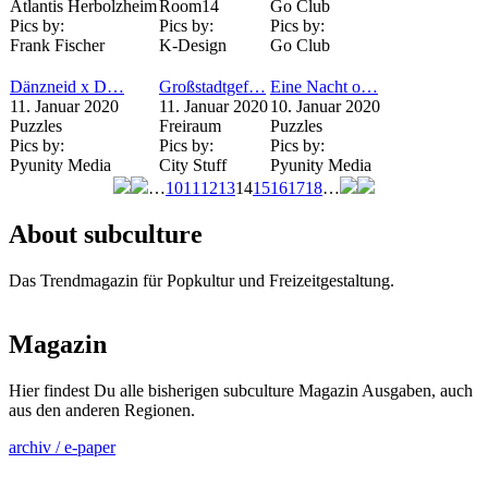
Atlantis Herbolzheim
Room14
Go Club
Pics by:
Pics by:
Pics by:
Frank Fischer
K-Design
Go Club
Dänzneid x D…
Großstadtgef…
Eine Nacht o…
11. Januar 2020
11. Januar 2020
10. Januar 2020
Puzzles
Freiraum
Puzzles
Pics by:
Pics by:
Pics by:
Pyunity Media
City Stuff
Pyunity Media
…
10
11
12
13
14
15
16
17
18
…
Seiten
About subculture
Das Trendmagazin für Popkultur und Freizeitgestaltung.
Magazin
Hier findest Du alle bisherigen subculture Magazin Ausgaben, auch
aus den anderen Regionen.
archiv / e-paper