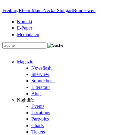
Direkt zum Inhalt
Freiburg
Rhein-Main-Neckar
Stuttgart
Bundesweit
Kontakt
E-Paper
Mediadaten
Suchformular
Magazin
Newsflash
Interview
Soundcheck
Literatour
Blog
Nightlife
Events
Locations
Partypics
Charts
Tickets