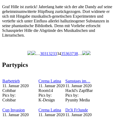
Graf Hille ist zurück! Jahrelang hatte sich der alte Dandy auf seine
geheimnisumwitterte Hüpfburg zurückgezogen. Dort widmete er
sich mit Hingabe musikalisch-genetischen Experimenten und
vertiefte sich unter Einfluss allerlei halluzinogener Substanzen in
seine phantastische Bibliothek. Denn mit Vorliebe erforscht
Schauspieler Hille die Abgründe des Musikalischen und
Literarischen.
…
30
31
32
33
34
35
36
37
38
…
Seiten
Partypics
Barbetrieb
Crema Latina
Samstags im…
11. Januar 2020
11. Januar 2020
11. Januar 2020
Cohibar
Room14
Hackl's ZapfBar
Pics by:
Pics by:
Pics by:
Cohibar
K-Design
Pyunity Media
Cup Invasion
Crema Latina
Dr3i Fr3unde
11. Januar 2020
11. Januar 2020
11. Januar 2020