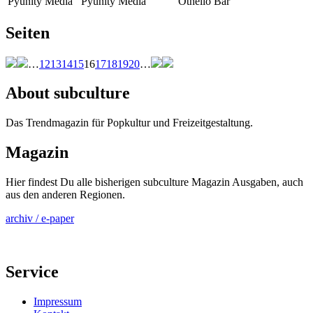
Pyunity Media
Pyunity Media
Othello Bar
Seiten
…
12
13
14
15
16
17
18
19
20
…
About subculture
Das Trendmagazin für Popkultur und Freizeitgestaltung.
Magazin
Hier findest Du alle bisherigen subculture Magazin Ausgaben, auch
aus den anderen Regionen.
archiv / e-paper
Service
Impressum