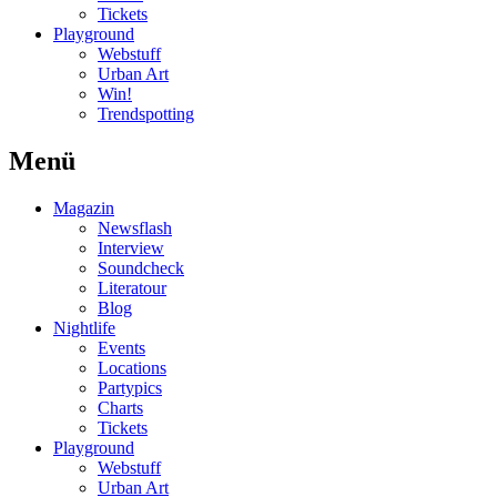
Tickets
Playground
Webstuff
Urban Art
Win!
Trendspotting
Menü
Magazin
Newsflash
Interview
Soundcheck
Literatour
Blog
Nightlife
Events
Locations
Partypics
Charts
Tickets
Playground
Webstuff
Urban Art