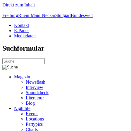
Direkt zum Inhalt
Freiburg
Rhein-Main-Neckar
Stuttgart
Bundesweit
Kontakt
E-Paper
Mediadaten
Suchformular
Magazin
Newsflash
Interview
Soundcheck
Literatour
Blog
Nightlife
Events
Locations
Partypics
Charts