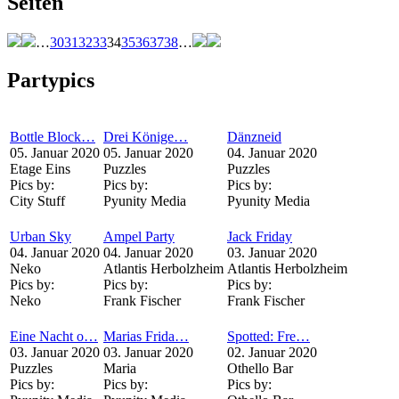
Seiten
…
30
31
32
33
34
35
36
37
38
…
Partypics
Bottle Block…
Drei Könige…
Dänzneid
05. Januar 2020
05. Januar 2020
04. Januar 2020
Etage Eins
Puzzles
Puzzles
Pics by:
Pics by:
Pics by:
City Stuff
Pyunity Media
Pyunity Media
Urban Sky
Ampel Party
Jack Friday
04. Januar 2020
04. Januar 2020
03. Januar 2020
Neko
Atlantis Herbolzheim
Atlantis Herbolzheim
Pics by:
Pics by:
Pics by:
Neko
Frank Fischer
Frank Fischer
Eine Nacht o…
Marias Frida…
Spotted: Fre…
03. Januar 2020
03. Januar 2020
02. Januar 2020
Puzzles
Maria
Othello Bar
Pics by:
Pics by:
Pics by: