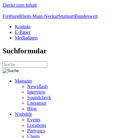
Direkt zum Inhalt
Freiburg
Rhein-Main-Neckar
Stuttgart
Bundesweit
Kontakt
E-Paper
Mediadaten
Suchformular
Magazin
Newsflash
Interview
Soundcheck
Literatour
Blog
Nightlife
Events
Locations
Partypics
Charts