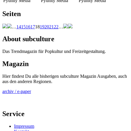
Pyunity Media
Pyunity Media
Pyunity Media
Seiten
…
14
15
16
17
18
19
20
21
22
…
About subculture
Das Trendmagazin für Popkultur und Freizeitgestaltung.
Magazin
Hier findest Du alle bisherigen subculture Magazin Ausgaben, auch
aus den anderen Regionen.
archiv / e-paper
Service
Impressum