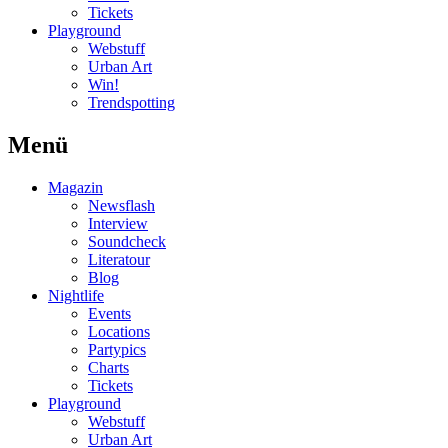
Tickets
Playground
Webstuff
Urban Art
Win!
Trendspotting
Menü
Magazin
Newsflash
Interview
Soundcheck
Literatour
Blog
Nightlife
Events
Locations
Partypics
Charts
Tickets
Playground
Webstuff
Urban Art