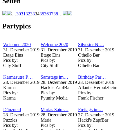
Seiten
…
30
31
32
33
34
35
36
37
38
…
Partypics
Welcome 2020
Welcome 2020
Silvester Ni…
31. Dezember 2019
31. Dezember 2019
31. Dezember 2019
Etage Eins
Etage Eins
Othello Bar
Pics by:
Pics by:
Pics by:
City Stuff
City Stuff
Othello Bar
Karmasutra P…
Samstags im…
Birthday Par…
28. Dezember 2019
28. Dezember 2019
28. Dezember 2019
Karma
Hackl's ZapfBar
Atlantis Herbolzheim
Pics by:
Pics by:
Pics by:
Karma
Pyunity Media
Frank Fischer
Dänzneid
Marias Satur…
Freitags im…
28. Dezember 2019
28. Dezember 2019
27. Dezember 2019
Puzzles
Maria
Hackl's ZapfBar
Pics by:
Pics by:
Pics by: